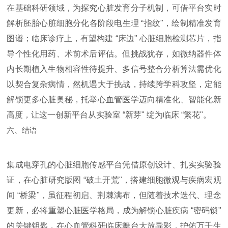
在基础科研领域，为探究心脏发育分子机制，可借平台实时
解析胚胎心脏细胞分化各阶段电生理 “指纹"，绘制精准发育
图谱；临床诊疗上，有望构建 “床边" 心脏细胞检测芯片，指
导个性化用药、术前术后评估。但挑战犹存，如微纳器件体
内长期植入生物相容性待提升、多信号整合分析算法需优化
以契合复杂病情，然机遇大于挑战，持续跨学科攻坚，定能
解锁更多心脏奥秘，托举心血管医学迈向精准化、智能化新
高度，让这一创新平台从实验室 “新芽" 绽为临床 “繁花"。
六、结语
集成电穿孔的心脏细胞传感平台凭借原创设计、扎实实验验
证，在心脏研究版图 “破土开荒"，搭建细胞微观与疾病宏观
间 “桥梁"，虽征程初启、荆棘满布，但随着技术迭代、理念
更新，必将重塑心脏医学格局，成为解锁心脏疾病 “密码锁"
的关键钥匙，在心血管科研临床舞台大放异彩，护佑万千生