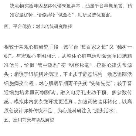
统动物实验却因整体代偿未显异常，凸显平台早期预警、精
准定量优势，恰似药物 “试金石"，助研发选优避害。
四、平台优势：对比传统研究路径
相较于常规心脏研究手段，该平台 “集百家之长" 又 “独树一
帜"。与宏观心电图相比，从整体心脏电活动聚焦单细胞精
准信号，恰似 “管中窥豹" 变 “明察秋毫"，挖掘心律失常源
头；相较于组织切片病理，不止步于静态结构，动态追踪活
细胞病变全程，对心肌病早期离子失衡 “先知先觉"；较于普
通细胞培养皿药物测试，融入电穿孔主动干预、多参数传
感，模拟体内复杂微环境更逼真，加速药物临床转化，以高
原创设计弥补传统不足，为心脏科研注入 “源头活水"。
五、应用前景与挑战展望