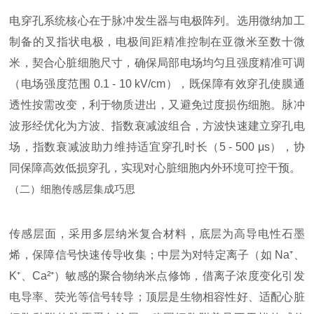
电穿孔系统核心在于脉冲发生器与电极阵列。选用微纳加工
制备的叉指状电极，电极间距精准控制在亚微米至数十微
米，契合心脏细胞尺寸，确保局部电场均匀且强度精准可调
（电场强度范围 0.1 - 10 kV/cm），既保障有效穿孔使膜通
透性按需改变，利于物质进出，又避免过度损伤细胞。脉冲
波形经优化为方波、指数衰减波组合，方波快速建立穿孔电
场，指数衰减波助力维持适宜穿孔时长（5 - 500 μs），协
同保障高效低损穿孔，实现对心脏细胞内外环境可控干预。
（二）细胞传感层集成巧思
传感层面，采用多层纳米复合材料，底层为高导电性石墨
烯，保障信号快速传导收集；中层为对特定离子（如 Na⁺、
K⁺、Ca²⁺）敏感的聚合物纳米点修饰，借离子浓度变化引发
电导率、荧光等信号转导；顶层是生物相容性好、适配心脏