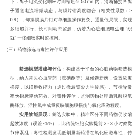
下，离子电流变化响应时间缩短至 50 ms 内，清晰捕捉各离
子通道电流增减动态，与膜片钳高度吻合（相关性系数 r >
0.9），却摆脱膜片钳对单细胞操作复杂、通量低局限，实现
多细胞并行、长时间动态监测，仿若为心脏细胞电生理 “织
就" 一张细密实时监控网。
（三）药物筛选与毒性评估应用
筛选模型搭建与评估
：构建基于平台的心脏药物筛选模
型，纳入常见心血管药（胺碘酮等）及候选新药，设置浓度
梯度，以细胞收缩力（通过微悬臂梁力学传感）、节律异常
率为指标评估药效。对毒性评估，监测药物处理后乳酸脱氢
酶释放、活性氧生成量反映细胞膜损伤与氧化应激程度。
实用效能展现
：筛选实验中，精准区分不同药物促收缩
起效浓度（误差 <5%），比传统细胞实验提前 2 - 3 小时察觉
节律紊乱；毒性检测发现低剂量新药潜在氧化应激毒性，传