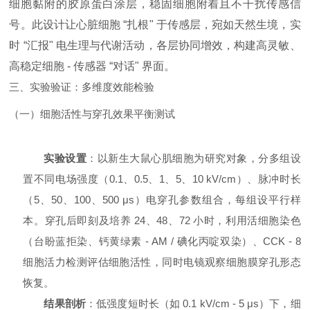
细胞黏附的胶原蛋白涂层，稳固细胞附着且不干扰传感信
号。此设计让心脏细胞 “扎根" 于传感层，宛如天然生境，实
时 “汇报" 电生理与代谢活动，各层协同增效，构建高灵敏、
高稳定细胞 - 传感器 “对话" 界面。
三、实验验证：多维度效能检验
（一）细胞活性与穿孔效果平衡测试
实验设置
：以新生大鼠心肌细胞为研究对象，分多组设
置不同电场强度（0.1、0.5、1、5、10 kV/cm）、脉冲时长
（5、50、100、500 μs）电穿孔参数组合，每组设平行样
本。穿孔后即刻及培养 24、48、72 小时，利用活细胞染色
（台盼蓝拒染、钙黄绿素 - AM / 碘化丙啶双染）、CCK - 8
细胞活力检测评估细胞活性，同时电镜观察细胞膜穿孔形态
恢复。
结果剖析
：低强度短时长（如 0.1 kV/cm - 5 μs）下，细