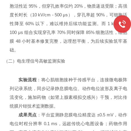
胞活性近 95%，但穿孔效率仅约 20%，物质递送受限；高强
度长时长（10 kV/cm - 500 μs），穿孔率超 90%，可细胞活
性降至 60% 以下，难以维持后续功能监测。而 1 kV/cm -
100 μs 组合实现穿孔率 70% 同时保障 85% 细胞活性，细胞
膜 48 小时基本修复完整，达理想平衡，为后续实验筑牢基
础。
（二）电生理信号高敏监测实验
实验流程
：将心肌细胞接种于传感平台，连接微电极阵
列记录系统，同步记录静息膜电位、动作电位波形及离子电
流变化，施加药物（如肾上腺素模拟交感兴）干预，对比传
统膜片钳技术监测数据。
成果亮点
：平台监测静息膜电位精度达 ±0.5 mV，动作
电位时程分辨率 0.1 ms，远超传统心电图设备；药物作用