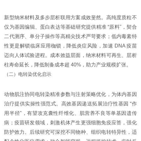
新型纳米材料及多步层析联用方案成效斐然。高纯度质粒不
仅为基因编辑、蛋白表达等基础研究提供精准 “原料"，契合
二代测序、单分子操作等高精尖技术严苛要求；低内毒素特
性更是解锁临床应用枷锁，降低炎症风险，加速 DNA 疫苗
迈向人体试验进程。成本效益层面，纳米材料可再生、层析
柱寿命延长，降低制备成本超 40%，助力产业规模扩张。
（二）电转染优化启示
动物肌注协同电转染精准参数与注射策略优化，为体内基因
治疗提供实操性强范式。高效基因递送拓展治疗性基因 “作
用半径"，有望攻克囊性纤维化、肌营养不良等单基因遗传
病；疫苗研发领域，刺激机体产生更强细胞免疫应答，强化
防护效力。后续研究可深挖不同物种、组织电转特异性，适