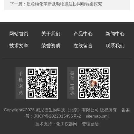
下一篇：
质粒纯化革新及动物肌注协同电转染探究
网站首页
关于我们
产品中心
新闻中心
技术文章
荣誉资质
在线留言
联系我们
微
手
信
机
二
浏
维
览
码
Copyright©2026 威尼德生物科技（北京）有限公司 版权所有
备案
号：京ICP备2022015495号-2
sitemap.xml
技术支持：
化工仪器网
管理登陆