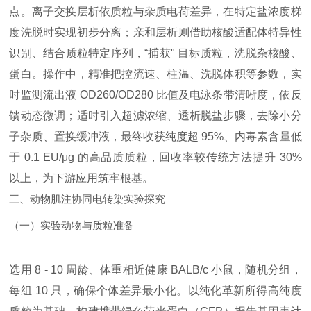
点。离子交换层析依质粒与杂质电荷差异，在特定盐浓度梯
度洗脱时实现初步分离；亲和层析则借助核酸适配体特异性
识别、结合质粒特定序列，“捕获" 目标质粒，洗脱杂核酸、
蛋白。操作中，精准把控流速、柱温、洗脱体积等参数，实
时监测流出液 OD260/OD280 比值及电泳条带清晰度，依反
馈动态微调；适时引入超滤浓缩、透析脱盐步骤，去除小分
子杂质、置换缓冲液，最终收获纯度超 95%、内毒素含量低
于 0.1 EU/μg 的高品质质粒，回收率较传统方法提升 30%
以上，为下游应用筑牢根基。
三、动物肌注协同电转染实验探究
（一）实验动物与质粒准备
选用 8 - 10 周龄、体重相近健康 BALB/c 小鼠，随机分组，
每组 10 只，确保个体差异最小化。以纯化革新所得高纯度