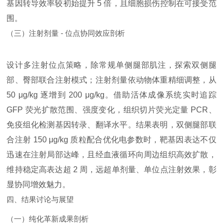
基因转导效率较初始提升 5 倍，且细胞损伤控制在可接受范
围。
（三）注射剂量 - 位点协同效应剖析
设计多注射位点策略，除常规单侧腿部肌注，探索双侧腿
部、臀部联合注射模式；注射剂量依动物体重精细调整，从
50 μg/kg 逐增到 200 μg/kg。借助活体成像系统实时追踪
GFP 荧光扩散范围、强度变化，组织切片荧光定量 PCR、
免疫组化检测基因转录、翻译水平。结果表明，双侧腿部联
合注射 150 μg/kg 质粒配合优化电参数时，靶基因表达不仅
迅速在注射局部达峰，且经血液循环向周边组织高效扩散，
维持稳定高表达超 2 周，远超单剂量、单位点注射效果，彰
显协同增效魅力。
四、结果讨论与展望
（一）纯化革新成果剖析