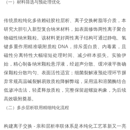
（一）材料筛选与预处理优化
传统质粒纯化多依赖硅胶柱层析、离子交换树脂等介质，本
研究大胆引入新型复合纳米材料，如表面修饰两性离子聚合
物磁性纳米颗粒。该材料更好两性离子结构可通过静电、氢
键多重作用精准吸附质粒 DNA，排斥蛋白质、内毒素，且
磁性分离特性大幅缩短处理时间、减少样本损失。实验伊
始，精心制备纳米颗粒悬浮液，经超声分散、缓冲液平衡确
保颗粒分散均匀、表面活性适宜；细菌裂解液预处理环节摒
弃常规高温碱裂解易致质粒降解弊端，采用温和溶菌酶结合
低渗冲击法，轻柔释放质粒，完整保留超螺旋构象，为后续
高效吸附奠基。
（二）多步层析联用精细纯化流程
构建离子交换 - 亲和层析串联体系是本纯化工艺革新又一亮