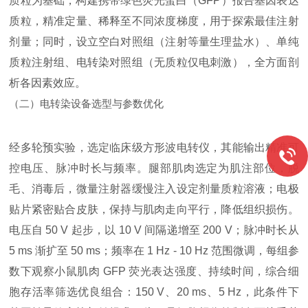
质粒为基础，构建携带绿色荧光蛋白（GFP）报告基因表达
质粒，精准定量、稀释至不同浓度梯度，用于探索最佳注射
剂量；同时，设立空白对照组（注射等量生理盐水）、单纯
质粒注射组、电转染对照组（无质粒仅电刺激），全方面剖
析各因素效应。
（二）电转染设备选型与参数优化
经多轮预实验，选定临床级方形波电转仪，其能输出精准可
控电压、脉冲时长与频率。腿部肌肉选定为肌注部位，脱
毛、消毒后，微量注射器缓慢注入设定剂量质粒溶液；电极
贴片紧密贴合皮肤，保持与肌肉走向平行，降低组织损伤。
电压自 50 V 起步，以 10 V 间隔递增至 200 V；脉冲时长从
5 ms 渐扩至 50 ms；频率在 1 Hz - 10 Hz 范围微调，每组参
数下观察小鼠肌肉 GFP 荧光表达强度、持续时间，综合细
胞存活率筛选优良组合：150 V、20 ms、5 Hz，此条件下