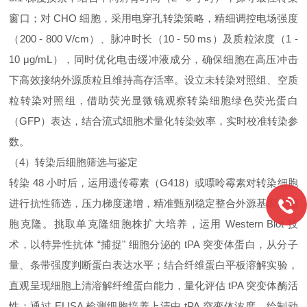
窗口；对 CHO 细胞，采用电穿孔转染策略，精细调控电场强度
（200 - 800 V/cm）、脉冲时长（10 - 50 ms）及质粒浓度（1 -
10 μg/mL），同时优化电击缓冲液成分，确保细胞在高压冲击
下高效接纳外源质粒且维持高存活率。设立未转染对照组、空质
粒转染对照组，借助荧光显微镜观察转染细胞绿色荧光蛋白
（GFP）表达，结合流式细胞术量化转染效率，实时校准转染参
数。
（4）转染后细胞筛选与鉴定
转染 48 小时后，运用遗传霉素（G418）或嘌呤霉素对转染细胞
进行抗性筛选，压力梯度递增，精准甄别稳定整合外源基因的细
胞克隆。挑取单克隆细胞株扩大培养，运用 Western Blot 技
术，以特异性抗体 “捕捉" 细胞分泌的 tPA 突变体蛋白，从分子
量、条带强度判断蛋白表达水平；结合纤维蛋白平板溶解实验，
直观呈现细胞上清溶解纤维蛋白能力，量化评估 tPA 突变体酶活
性；通过 ELISA 检测细胞培养上清中 tPA 突变体浓度，绘制动