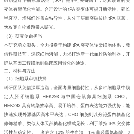
组织型纤溶酶原激活剂（tPA）是溶栓关键因子，对其改造的突
变体有望优化性能。合理设计的 tPA 突变体可提升酶活性、延长
半衰期、增强纤维蛋白特异性，从分子层面突破传统 tPA 瓶颈，
为攻克血栓难题带来曙光。
（3）研究使命担当
本研究勇立潮头，全力投身于构建 tPA 突变体转染细胞体系，凭
借科研技艺，深挖细胞潜能，力求打造新一代血栓防治利器，开
辟从基因工程细胞到临床应用转化的通途。
二、材料与方法
（1）细胞系审慎抉择
科研团队凭借深厚造诣，全面考量细胞特性，从多种细胞系中锁
定人胚肾细胞系 HEK293 与中国仓鼠卵巢细胞系 CHO。
HEK293 具有转染效率高、易于培养、蛋白表达能力强优势，能
快速实现外源基因高水平表达；CHO 细胞则以分泌蛋白糖基化
修饰精准、类似人体天然糖基化模式见长，利于维持 tPA 突变体
活性与稳定性。二者在含 10% 胎牛血清、1% 非必需氨基酸、2