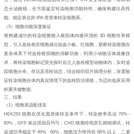
态分泌曲线，全方面鉴定转染细胞功能特性，确保构建出高性
能、稳定表达的 tPA 突变体转染细胞系。
（5）细胞功能深度验证
将构建成功的转染细胞植入模拟体内微环境的 3D 细胞培养模
型，引入血栓相关细胞成分如血小板、红细胞，观察转染细胞在
复杂体系下对血栓模拟物的溶解功效；利用小动物活体成像技
术，将转染细胞标记荧光探针后注入血栓模型动物体内，实时追
踪细胞分布、存活及溶栓动态，结合组织切片病理分析，深度验
证转染细胞在体内真实情境下的血栓防治潜能，为迈向临床应用
积累关键数据。
三、结果
（1）细胞系适配优良
HEK293 细胞在优化脂质体转染条件下，转染效率高达 70% -
80%，GFP 表达强劲且均匀；CHO 细胞经电穿孔精细调试，转
染成功率稳定于 40% - 60%，细胞活力维持在 80% 以上，二者