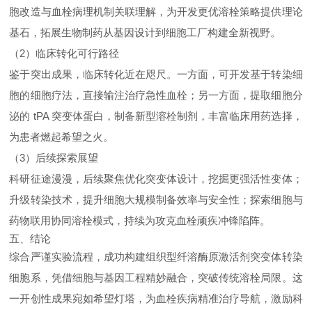
胞改造与血栓病理机制关联理解，为开发更优溶栓策略提供理论
基石，拓展生物制药从基因设计到细胞工厂构建全新视野。
（2）临床转化可行路径
鉴于突出成果，临床转化近在咫尺。一方面，可开发基于转染细
胞的细胞疗法，直接输注治疗急性血栓；另一方面，提取细胞分
泌的 tPA 突变体蛋白，制备新型溶栓制剂，丰富临床用药选择，
为患者燃起希望之火。
（3）后续探索展望
科研征途漫漫，后续聚焦优化突变体设计，挖掘更强活性变体；
升级转染技术，提升细胞大规模制备效率与安全性；探索细胞与
药物联用协同溶栓模式，持续为攻克血栓顽疾冲锋陷阵。
五、结论
综合严谨实验流程，成功构建组织型纤溶酶原激活剂突变体转染
细胞系，凭借细胞与基因工程精妙融合，突破传统溶栓局限。这
一开创性成果宛如希望灯塔，为血栓疾病精准治疗导航，激励科