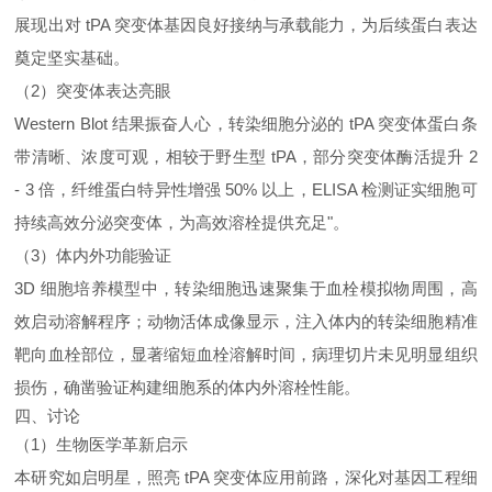
展现出对 tPA 突变体基因良好接纳与承载能力，为后续蛋白表达
奠定坚实基础。
（2）突变体表达亮眼
Western Blot 结果振奋人心，转染细胞分泌的 tPA 突变体蛋白条
带清晰、浓度可观，相较于野生型 tPA，部分突变体酶活提升 2
- 3 倍，纤维蛋白特异性增强 50% 以上，ELISA 检测证实细胞可
持续高效分泌突变体，为高效溶栓提供充足"。
（3）体内外功能验证
3D 细胞培养模型中，转染细胞迅速聚集于血栓模拟物周围，高
效启动溶解程序；动物活体成像显示，注入体内的转染细胞精准
靶向血栓部位，显著缩短血栓溶解时间，病理切片未见明显组织
损伤，确凿验证构建细胞系的体内外溶栓性能。
四、讨论
（1）生物医学革新启示
本研究如启明星，照亮 tPA 突变体应用前路，深化对基因工程细