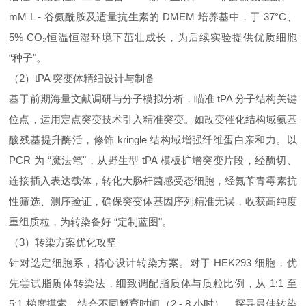
mM L - 谷氨酰胺及适量抗生素的 DMEM 培养基中，于 37°C、
5% CO₂恒温恒湿环境下茁壮成长，为后续实验提供优质细胞
“种子"。
（2）tPA 突变体精细设计与制备
基于前期海量文献调研与分子模拟分析，瞄准 tPA 分子结构关键
位点，运用定点突变技术引入精准突变。如改变催化结构域氨基
酸残基提升酶活，修饰 kringle 结构域增强纤维蛋白亲和力。以
PCR 为 “魔法笔"，从野生型 tPA 模板扩增突变片段，经酶切、
连接插入表达载体，转化大肠杆菌感受态细胞，经氨苄青霉素抗
性筛选、测序验证，确保突变体基因序列精准无误，收获高纯度
重组质粒，为转染备好 “定制蓝图"。
（3）转染方案优化攻坚
针对选定细胞系，精心设计转染方案。对于 HEK293 细胞，优
先尝试脂质体转染法，细致调配脂质体与质粒比例，从 1:1 至
5:1 梯度摸索，结合不同孵育时间（2 - 8 小时），探寻最佳转染