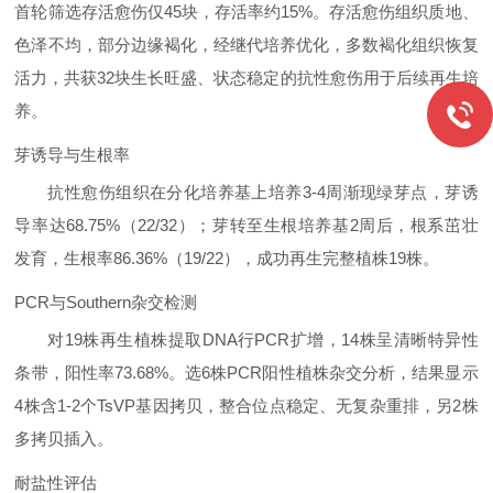
首轮筛选存活愈伤仅45块，存活率约15%。存活愈伤组织质地、
色泽不均，部分边缘褐化，经继代培养优化，多数褐化组织恢复
活力，共获32块生长旺盛、状态稳定的抗性愈伤用于后续再生培
养。
芽诱导与生根率
抗性愈伤组织在分化培养基上培养3-4周渐现绿芽点，芽诱
导率达68.75%（22/32）；芽转至生根培养基2周后，根系茁壮
发育，生根率86.36%（19/22），成功再生完整植株19株。
PCR与Southern杂交检测
对19株再生植株提取DNA行PCR扩增，14株呈清晰特异性
条带，阳性率73.68%。选6株PCR阳性植株杂交分析，结果显示
4株含1-2个TsVP基因拷贝，整合位点稳定、无复杂重排，另2株
多拷贝插入。
耐盐性评估