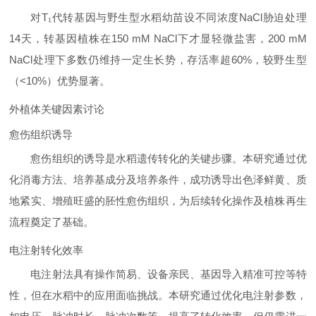
对T₁代转基因与野生型水稻幼苗设不同浓度NaCl胁迫处理
14天，转基因植株在150 mM NaCl下才显轻微盐害，200 mM
NaCl处理下多数仍维持一定生长势，存活率超60%，较野生型
（<10%）优势显著。
外植体关键因素讨论
愈伤组织诱导
愈伤组织的诱导是水稻遗传转化的关键步骤。本研究通过优
化消毒方法、培养基成分及培养条件，成功诱导出色泽鲜黄、质
地紧实、增殖旺盛的胚性愈伤组织，为后续转化操作及植株再生
流程奠定了基础。
电注射转化效率
电注射法具有操作简易、设备亲民、基因导入精准可控等特
性，但在水稻中的应用面临挑战。本研究通过优化电注射参数，