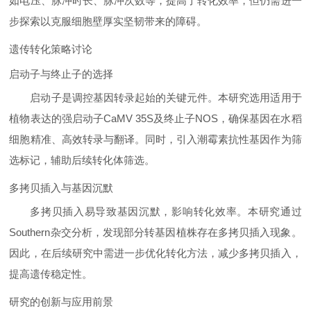
如电压、脉冲时长、脉冲次数等，提高了转化效率，但仍需进一
步探索以克服细胞壁厚实坚韧带来的障碍。
遗传转化策略讨论
启动子与终止子的选择
启动子是调控基因转录起始的关键元件。本研究选用适用于
植物表达的强启动子CaMV 35S及终止子NOS，确保基因在水稻
细胞精准、高效转录与翻译。同时，引入潮霉素抗性基因作为筛
选标记，辅助后续转化体筛选。
多拷贝插入与基因沉默
多拷贝插入易导致基因沉默，影响转化效率。本研究通过
Southern杂交分析，发现部分转基因植株存在多拷贝插入现象。
因此，在后续研究中需进一步优化转化方法，减少多拷贝插入，
提高遗传稳定性。
研究的创新与应用前景