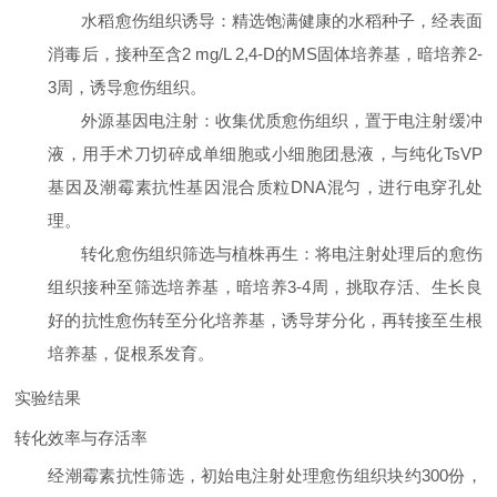
水稻愈伤组织诱导
：精选饱满健康的水稻种子，经表面
消毒后，接种至含2 mg/L 2,4-D的MS固体培养基，暗培养2-
3周，诱导愈伤组织。
外源基因电注射
：收集优质愈伤组织，置于电注射缓冲
液，用手术刀切碎成单细胞或小细胞团悬液，与纯化TsVP
基因及潮霉素抗性基因混合质粒DNA混匀，进行电穿孔处
理。
转化愈伤组织筛选与植株再生
：将电注射处理后的愈伤
组织接种至筛选培养基，暗培养3-4周，挑取存活、生长良
好的抗性愈伤转至分化培养基，诱导芽分化，再转接至生根
培养基，促根系发育。
实验结果
转化效率与存活率
经潮霉素抗性筛选，初始电注射处理愈伤组织块约300份，