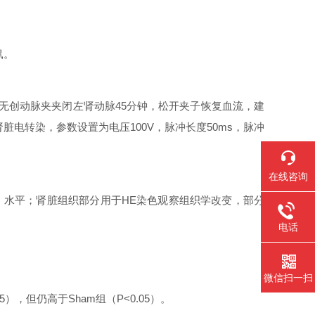
鼠。
用无创动脉夹夹闭左肾动脉45分钟，松开夹子恢复血流，建
行肾脏电转染，参数设置为电压100V，脉冲长度50ms，脉冲
在线咨询
N）水平；肾脏组织部分用于HE染色观察组织学改变，部分
电话
微信扫一扫
05），但仍高于Sham组（P<0.05）。