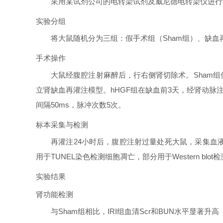
采用某试剂公司的电转染试剂及威尼德电转染仪进行
实验分组
将大鼠随机分为三组：假手术组（Sham组）、缺血再
手术操作
大鼠经腹腔注射麻醉后，行右侧肾切除术。Sham组
立肾缺血再灌注模型。hHGF组在缺血前3天，经肾动脉注射p
间隔50ms，脉冲次数5次。
标本采集与检测
再灌注24小时后，腹腔注射过量处死大鼠，采集血
用于TUNEL染色检测细胞凋亡，部分用于Western blot
实验结果
肾功能检测
与Sham组相比，IRI组血清Scr和BUN水平显著升高（P