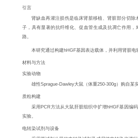
引言
肾缺血再灌注损伤是临床肾脏移植、肾脏部分切除
子，具有显著的抗纤维化、促血管生成及抗凋亡作用，
路。
本研究通过构建hHGF基因表达载体，并利用肾脏
材料与方法
实验动物
雄性Sprague-Dawley大鼠（体重250-3
质粒构建
采用PCR方法从大鼠肝脏组织中扩增hHGF基因编码区
实验。
电转染试剂与设备