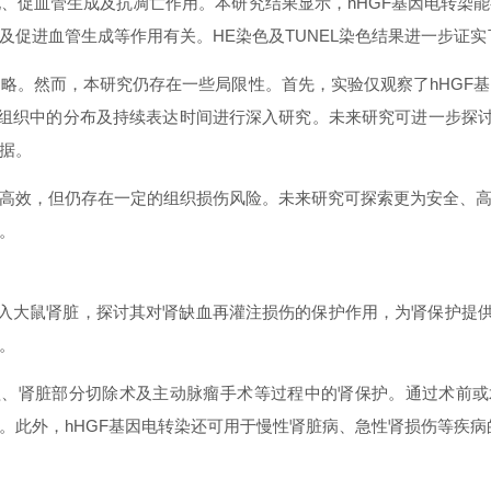
化、促血管生成及抗凋亡作用。本研究结果显示，hHGF基因电转染
促进血管生成等作用有关。HE染色及TUNEL染色结果进一步证实
略。然而，本研究仍存在一些局限性。首先，实验仅观察了hHGF
脏组织中的分布及持续表达时间进行深入研究。未来研究可进一步探讨
据。
高效，但仍存在一定的组织损伤风险。未来研究可探索更为安全、
。
导入大鼠肾脏，探讨其对肾缺血再灌注损伤的保护作用，为肾保护提供
。
植、肾脏部分切除术及主动脉瘤手术等过程中的肾保护。通过术前或
。此外，hHGF基因电转染还可用于慢性肾脏病、急性肾损伤等疾