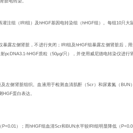
肾脏电转染。
灌注组（IRI组）及hHGF基因电转染组（hHGF组）。每组10只大
仅暴露左侧肾脏，不进行夹闭；IRI组及hHGF组暴露左侧肾脏后，
cDNA3.1-hHGF质粒（50μg/只），并使用威尼德电转染仪进
液及左侧肾脏组织。血液用于检测血清肌酐（Scr）和尿素氮（BU
检测HGF蛋白表达。
<0.01）；而hHGF组血清Scr和BUN水平较IRI组明显降低（P<0.