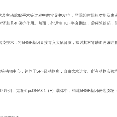
术及主动脉瘤手术等过程中的常见并发症，严重影响肾脏功能及患者
对肾脏具有保护作用。然而，外源性HGF半衰期短，需频繁给药，
电转染技术，将hHGF基因直接导入大鼠肾脏，探讨其对肾缺血再灌
00g）购自某实验动物中心，饲养于SPF级动物房，自由饮水进食。所有动
序列，克隆至pcDNA3.1（+）载体中，构建hHGF基因表达质粒（p