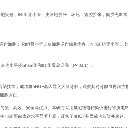
细胞完整；IRI组肾小管上皮细胞肿胀、坏死，管腔扩张，间质充血水肿
凋亡细胞；IRI组肾小管上皮细胞凋亡细胞增多；hHGF组肾小管上皮
蛋白表达水平较Sham组和IRI组显著升高（P<0.01）。
转染技术，成功将hHGF基因导入大鼠肾脏，观察其对肾缺血再灌注
细胞凋亡。
简便、高效、安全等优点。本研究采用威尼德电转染仪进行肾脏电转
肾脏组织中HGF蛋白表达水平显著升高，证实了hHGF基因成功转染并表达。