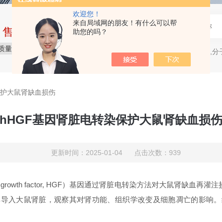
欢迎您！
来自局域网的朋友！有什么可以帮
中售后完整的服务体系
助您的吗？
质量保障
价格合理
服务贴心
电穿孔仪,分
热门关键词：
保护大鼠肾缺血损伤
hHGF基因肾脏电转染保护大鼠肾缺血损
更新时间：2025-01-04 点击次数：939
wth factor, HGF）基因通过肾脏电转染方法对大鼠肾缺血再灌注损伤（isch
其导入大鼠肾脏，观察其对肾功能、组织学改变及细胞凋亡的影响。