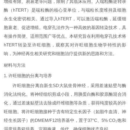
增殖有限、易衰老等问题，限制了其临床应用。人端粒酶逆转录
酶（hTERT）是端粒酶的核心亚单位，与端粒长度维持及细胞
永生化密切相关。通过导入hTERT，可以激活端粒酶，延缓细
胞衰老、促进增殖。电穿孔法作为一种高效的基因转染技术，具
有操作简便、适用范围广等优点。本研究旨在利用电穿孔技术将
hTERT转染至许旺细胞，观察其对许旺细胞生物学特性的影
响，为神经再生相关研究和细胞治疗提供新的思路和方法。
材料与方法
1. 许旺细胞的分离与培养
许旺细胞分离自新生SD大鼠坐骨神经，采用差速贴壁与酶
消化法纯化。将神经组织剪成小段，用胰蛋白酶和胶原酶混合消
化，通过差速贴壁法去除成纤维细胞等杂质，获得纯度较高的许
旺细胞。将许旺细胞接种于含有特定生长因子（如胎牛血清、神
经生长因子）的DMEM/F12培养基中，置于37°C、5% CO₂饱和
湿度培养箱培养，定期换液、传代，确保细胞状态良好。