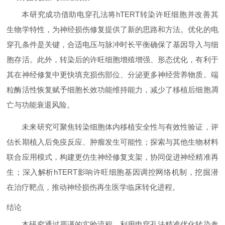
本研究成功借助电穿孔法将hTERT转染许旺细胞并改善其
生物学特性，为神经损伤修复提供了新的思路和方法。优化的电
穿孔条件是关键，合适电压与脉冲时长平衡确保了基因导入与细
胞存活。此外，转染后的许旺细胞增殖增强、形态优化，有利于
其在神经修复中更快填充损伤部位、分泌更多神经营养物质。端
粒酶活性恢复赋予细胞长效功能维持能力，减少了移植后细胞凋
亡与功能衰退风险。
未来研究可聚焦转染细胞体内移植安全性与有效性验证，评
估长期植入后免疫反应、肿瘤发生可能性；探索与其他生物材料
联合应用模式，构建更仿生神经修复支架，协同促进神经精准再
生；深入解析hTERT影响许旺细胞基因调控网络机制，挖掘潜
在治疗靶点，推动神经损伤再生医学临床转化进程。
结论
本研究通过严谨的实验流程，利用电穿孔法精准优化转染参