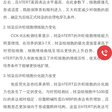
左右，且hTERT基因表达水平最高。在此参数下，细胞膜微孔
形成适度，既能保障质粒顺利进入，又大程度减少对细胞的损
伤，确定为后续正式转染的
合理
电穿孔条件。
2. 转染后许旺细胞增殖能力变化
CCK-8法检测结果显示，转染hTERT的许旺细胞增殖能力
明显增强。在培养的第3-7天，转染组细胞的吸光度值显著高于
对照组细胞，细胞增殖曲线呈现出更快的上升趋势。这表明
hTERT的导入有效地激活了许旺细胞的增殖活性，使其在体外
培养条件下能够更快地扩增。
3. 转染后许旺细胞分化能力改变
免疫荧光染色结果表明，转染hTERT后许旺细胞的分化能
力也发生了一定的变化。与对照组相比，转染组细胞中S100蛋
白的表达相对稳定，但髓鞘碱性蛋白MBP的表达有所增加，且
细胞形态更加倾向于形成髓鞘样结构。这提示hTERT的表达可