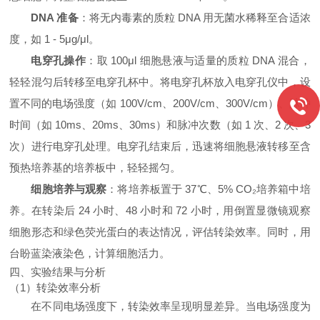
DNA 准备
：将无内毒素的质粒 DNA 用无菌水稀释至合适浓
度，如 1 - 5μg/μl。
电穿孔操作
：取 100μl 细胞悬液与适量的质粒 DNA 混合，
轻轻混匀后转移至电穿孔杯中。将电穿孔杯放入电穿孔仪中，设
置不同的电场强度（如 100V/cm、200V/cm、300V/cm）、脉冲
时间（如 10ms、20ms、30ms）和脉冲次数（如 1 次、2 次、3
次）进行电穿孔处理。电穿孔结束后，迅速将细胞悬液转移至含
预热培养基的培养板中，轻轻摇匀。
细胞培养与观察
：将培养板置于 37℃、5% CO₂培养箱中培
养。在转染后 24 小时、48 小时和 72 小时，用倒置显微镜观察
细胞形态和绿色荧光蛋白的表达情况，评估转染效率。同时，用
台盼蓝染液染色，计算细胞活力。
四、实验结果与分析
（1）转染效率分析
在不同电场强度下，转染效率呈现明显差异。当电场强度为