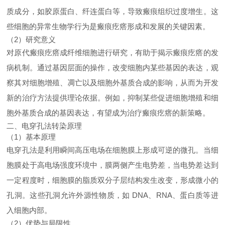
质成分，如胶原蛋白、纤连蛋白等，导致瘢痕组织过度增生。这
些细胞的异常生物学行为是瘢痕疙瘩形成和发展的关键因素。
（2）研究意义
对原代瘢痕疙瘩成纤维细胞进行研究，有助于揭示瘢痕疙瘩的发
病机制。通过基因层面的操作，改变细胞内某些基因的表达，观
察其对细胞增殖、凋亡以及细胞外基质合成的影响，从而为开发
新的治疗方法提供理论依据。例如，抑制某些促进细胞增殖和细
胞外基质合成的基因表达，有望成为治疗瘢痕疙瘩的新策略。
二、电穿孔法转染原理
（1）基本原理
电穿孔法是利用瞬间高压电场在细胞膜上形成可逆的微孔。当细
胞膜处于高电场强度环境中，膜两侧产生电势差，当电势差达到
一定程度时，细胞膜的脂质双分子层结构发生改变，形成微小的
孔洞。这些孔洞允许外源性物质，如 DNA、RNA、蛋白质等进
入细胞内部。
（2）优势与局限性