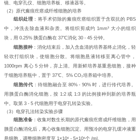
镜、电穿孔仪、细胞培养板、移液器等。
（2）原代瘢痕疙瘩成纤维细胞的培养
组织处理
：将手术切除的瘢痕疙瘩组织置于含双抗的 PBS
中，冲洗去除血液和杂质。将组织剪成约 1mm³ 大小的组织
块，用 0.25% 胰蛋白酶在 37℃消化 30 - 45 分钟。
细胞接种
：消化结束后，加入含血清的培养基终止消化，轻
轻吹打组织块，使细胞分散。将细胞悬液转移至离心管中，
1000rpm 离心 5 分钟，弃上清。用新鲜培养基重悬细胞，接种
于细胞培养瓶中，置于 37℃、5% CO₂培养箱中培养。
细胞传代
：待细胞融合至 80% - 90% 时，进行传代培养。
用胰蛋白酶消化细胞，按 1:2 或 1:3 的比例接种到新的培养瓶
中。取第 3 - 5 代细胞用于电穿孔转染实验。
（3）电穿孔法转染实验步骤
细胞准备
：收集对数生长期的原代瘢痕疙瘩成纤维细胞，用
胰蛋白酶消化后，离心收集细胞沉淀。用预冷的电穿孔缓冲液重
悬细胞，调整细胞密度至 1×10⁶ - 5×10⁶个 /ml。