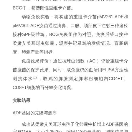
BCG中，筛选阳性重组卡介苗。
动物免疫实验
：将构建的重组卡介苗pMV261-ADF和
pMV361-ADF疫苗通过滴鼻、口服、颈部皮下注射三种途径
接种SPF级雏鸡，BCG免疫组作为对照。免疫后经口接种
柔嫩艾美耳球虫卵囊，观察并记录鸡的发病情况、盲肠病
变、卵囊产量等指标。
免疫效果评价
：通过抗球虫指数（ACI）评价重组卡介
苗疫苗的保护效果。同时，取免疫鸡的血清用ELISA方法检
测抗体水平，取鸡的脾脏测定脾淋巴细胞内CD4+T、
CD8+T细胞的百分率变化情况。
实验结果
ADF基因的克隆与测序
成功从柔嫩艾美耳球虫孢子化卵囊中扩增出ADF基因的
完整ORF，大小为357bp，编码118个氨基酸。测序结果与