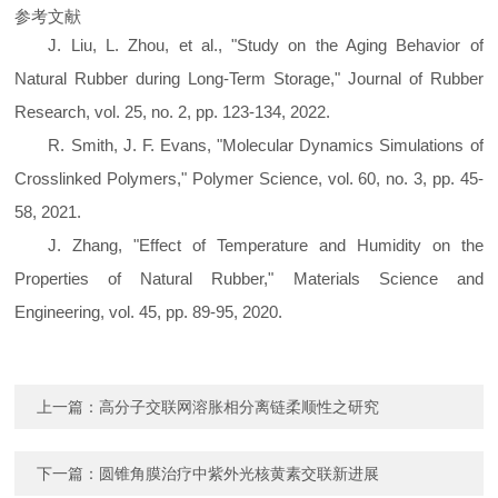
参考文献
J. Liu, L. Zhou, et al., "Study on the Aging Behavior of
Natural Rubber during Long-Term Storage,"
Journal of Rubber
Research
, vol. 25, no. 2, pp. 123-134, 2022.
R. Smith, J. F. Evans, "Molecular Dynamics Simulations of
Crosslinked Polymers,"
Polymer Science
, vol. 60, no. 3, pp. 45-
58, 2021.
J. Zhang, "Effect of Temperature and Humidity on the
Properties of Natural Rubber,"
Materials Science and
Engineering
, vol. 45, pp. 89-95, 2020.
上一篇：
高分子交联网溶胀相分离链柔顺性之研究
下一篇：
圆锥角膜治疗中紫外光核黄素交联新进展