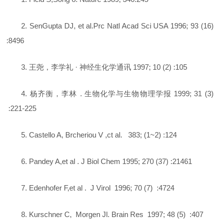
2. SenGupta DJ, et al.Prc Natl Acad Sci USA 1996; 93 (16)
:8496
3. 王尧，李学礼 · 神经生化学通讯 1997; 10 (2) :105
4. 杨齐衡，李林 . 生物化学与生物物理学报 1999; 31 (3)
:221-225
5. Castello A, Brcheriou V ,ct al. 383; (1~2) :124
6. Pandey A,et al . J Biol Chem 1995; 270 (37) :21461
7. Edenhofer F,et al . J Virol 1996; 70 (7) :4724
8. Kurschner C, Morgen Jl. Brain Res 1997; 48 (5) :407