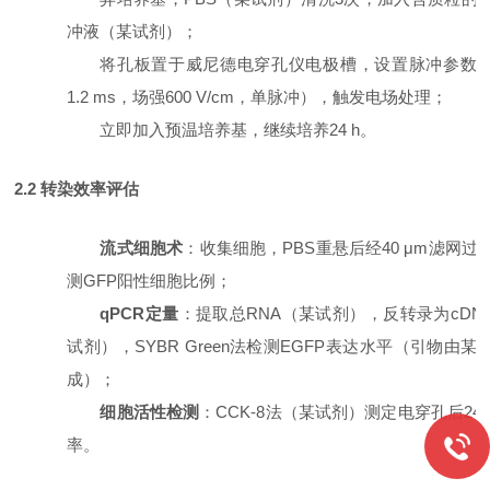
冲液（某试剂）；
将孔板置于威尼德电穿孔仪电极槽，设置脉冲参数
1.2 ms，场强600 V/cm，单脉冲），触发电场处理；
立即加入预温培养基，继续培养
24 h。
2.2 转染效率评估
流式细胞术
：收集细胞，
PBS重悬后经40 μm滤网过
测GFP阳性细胞比例；
qPCR定量
：提取总
RNA（某试剂），反转录为cDN
试剂），SYBR Green法检测EGFP表达水平（引物由某
成）；
细胞活性检测
：
CCK-8法（某试剂）测定电穿孔后24 
率。