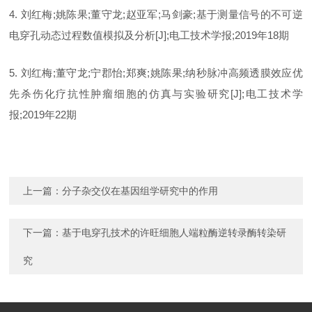
4. 刘红梅;姚陈果;董守龙;赵亚军;马剑豪;基于测量信号的不可逆
电穿孔动态过程数值模拟及分析[J];电工技术学报;2019年18期
5. 刘红梅;董守龙;宁郡怡;郑爽;姚陈果;纳秒脉冲高频透膜效应优
先杀伤化疗抗性肿瘤细胞的仿真与实验研究[J];电工技术学
报;2019年22期
上一篇：
分子杂交仪在基因组学研究中的作用
下一篇：
基于电穿孔技术的许旺细胞人端粒酶逆转录酶转染研
究