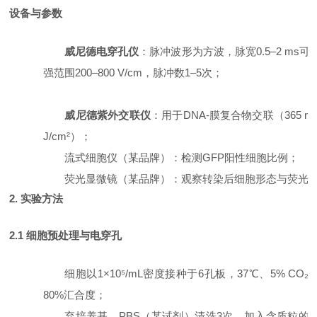
设备与参数
威尼德电穿孔仪
：脉冲波形为方波，脉宽
0.5–2 ms
强范围200–800 V/cm，脉冲数1–5次；
威尼德紫外交联仪
：用于
DNA-膜复合物交联（365 n
J/cm²）；
流式细胞仪（某品牌）：检测
GFP阳性细胞比例；
荧光显微镜（某品牌）：观察转染后细胞形态与荧光
2. 实验方法
2.1 细胞预处理与电穿孔
细胞以
1×10⁵/mL密度接种于6孔板，37℃、5% CO
80%汇合度；
弃培养基，
PBS（某试剂）清洗3次，加入含质粒的