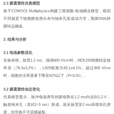
2.3 膜通透性仿真模型
基于
COMSOL Multiphysics构建三维细胞-电场耦合模型，模拟
不同脉宽下细胞膜电势分布与纳米孔形成动力学，预测DNA跨
膜转运阈值。
3. 结果与分析
3.1 电场参数优化
实验表明，脉宽
1.2 ms、场强600 V/cm时，HEK293细胞转染效
率高（78.3±3.2%），L929细胞为65.1±4.1%。超过800 V/cm
时，细胞存活率显著下降至62%以下（P<0.01）。
3.2 膜通透性动态变化
仿真模型显示，脉冲电场诱导的膜电势在
1.2 ms内达到1.2 V，
触发纳米孔（直径2–5 nm）形成。延长脉宽至2 ms虽增加孔密
度，但导致不可逆膜破裂。