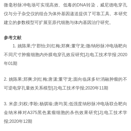
微毫秒脉冲电场可实现高效、低毒的
DNA转染，威尼德电穿孔
仪与分子杂交仪的组合为体外基因递送提供了可靠工具。本研究
建立的参数模型可扩展至原代细胞与体内基因治疗研究。
参考文献
1. 姚陈果;宁郡怡;刘红梅;郑爽;董守龙;微/纳秒脉冲电场靶向
不同尺寸肿瘤细胞内外膜电穿孔效应研究[J];电工技术学报;2020
年01期
2. 姚陈果;郑爽;刘红梅;唐潇;董守龙;面向临床多针消融肿瘤的不
可逆电穿孔量效关系模型[J];电工技术学报;2020年11期
3. 米彦;刘权;李盼;杨骐瑜;唐均英;低强度纳秒脉冲电场联合靶向
金纳米棒对A375黑色素瘤细胞的杀伤效果研究[J];电工技术学
报;2020年12期