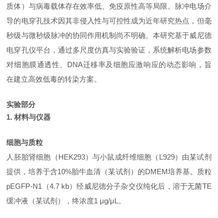
质体）与病毒载体存在效率低、免疫原性高等局限。脉冲电场介
导的电穿孔技术因其非侵入性与可控性成为近年研究热点，但毫
秒级与微秒级脉冲的协同作用机制尚不明确。本研究基于威尼德
电穿孔仪平台，通过多尺度仿真与实验验证，系统解析电场参数
对细胞膜通透性、
DNA迁移率及细胞应激响应的动态影响，旨
在建立高效低毒的转染方案。
实验部分
1. 材料与仪器
细胞与质粒
人胚胎肾细胞（
HEK293）与小鼠成纤维细胞（L929）由某试剂
提供，培养于含10%胎牛血清（某试剂）的DMEM培养基。质粒
pEGFP-N1（4.7 kb）经威尼德分子杂交仪纯化后，溶于无菌TE
缓冲液（某试剂），终浓度1 μg/μL。