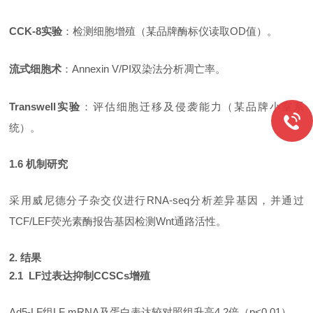
CCK-8实验
：检测细胞增殖（某品牌酶标仪读取
OD值）。
流式细胞术
：
Annexin V/PI双染法分析凋亡率。
Transwell实验
：评估细胞迁移及侵袭能力（某品牌小室系
统）。
1.6 机制研究
采用威尼德分子杂交仪进行
RNA-seq分析差异基因，并通过
TCF/LEF荧光素酶报告基因检测Wnt通路活性。
2. 结果
2.1 LF过表达抑制CCSCs增殖
Ad5-LF组LF mRNA及蛋白表达较对照组升高4.2倍（p<0.01）。