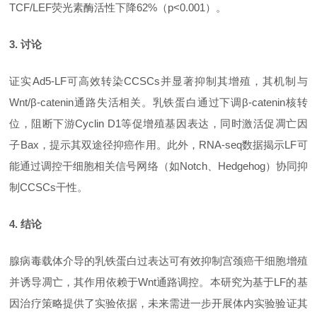
TCF/LEF荧光素酶活性下降62%（p<0.001）。
3. 讨论
证实
Ad5-LF可高效转染CCSCs并显著抑制其增殖，其机制与
Wnt/β-catenin通路失活相关。乳铁蛋白通过下调β-catenin核转
位，阻断下游Cyclin D1等促增殖基因表达，同时激活促凋亡因
子Bax，提示其双途径抑癌作用。此外，RNA-seq数据揭示LF可
能通过调控干细胞相关信号网络（如Notch、Hedgehog）协同抑
制CCSCs干性。
4. 结论
腺病毒载体介导的乳铁蛋白过表达可有效抑制宫颈癌干细胞增殖
并诱导凋亡，其作用依赖于
Wnt通路调控。本研究为基于LF的基
因治疗策略提供了实验依据，未来需进一步开展体内实验验证其