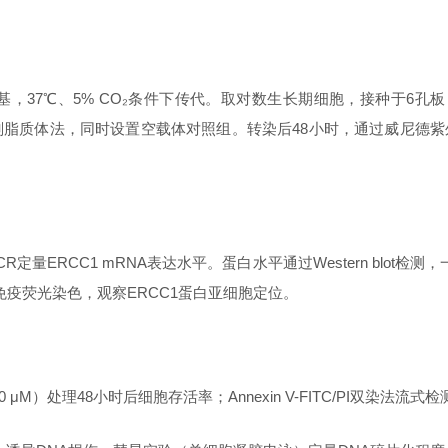
养基，37℃、5% CO₂条件下传代。取对数生长期细胞，接种于6孔板（
用某试剂脂质体法，同时设置空载体对照组。转染后48小时，通过威尼
CR定量ERCC1 mRNA表达水平。蛋白水平通过Western blot检
行免疫荧光染色，观察ERCC1蛋白亚细胞定位。
0 μM）处理48小时后细胞存活率；Annexin V-FITC/PI双染法流式