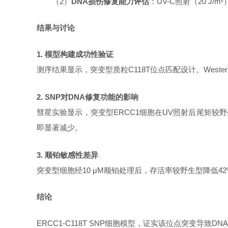
（
2）
DNA损伤修复能力评估
：
UV-C照射（20 
结果与讨论
1. 模型构建成功性验证
测序结果显示，突变型质粒
C118T位点匹配设计。Wes
2. SNP对DNA修复功能的影响
彗星实验显示，突变型
ERCC1细胞在UV照射后尾矩较野
即显著减少。
3. 顺铂敏感性差异
突变型细胞经
10 μM顺铂处理后，存活率较野生型降低42%
结论
ERCC1-C118T SNP细胞模型，证实该位点突变