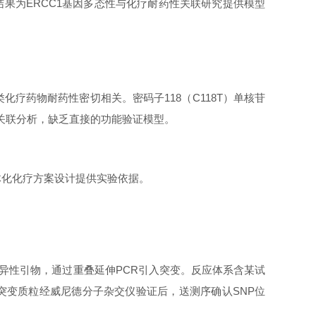
。结果为ERCC1基因多态性与化疗耐药性关联研究提供模型
表达水平与铂类化疗药物耐药性密切相关。密码子118（C118T）单核苷
本关联分析，缺乏直接的功能验证模型。
个体化化疗方案设计提供实验依据。
设计特异性引物，通过重叠延伸PCR引入突变。反应体系含某试
分钟。突变质粒经威尼德分子杂交仪验证后，送测序确认SNP位