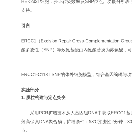
HEK293T细胞，验证转染效率及SNP位点。功能分析
支持。
引言
ERCC1（Excision Repair Cross-Comple
酸多态性（SNP）导致氨基酸由丙氨酸替换为苏氨酸，
ERCC1-C118T SNP的体外细胞模型，结合基因
实验部分
1. 质粒构建与定点突变
采用
PCR扩增技术从人基因组DNA中获取ERCC1
剂高保真DNA聚合酶，扩增条件：98℃预变性2分钟，30
点。