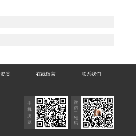
誉资质
在线留言
联系我们
微
手
信
机
二
浏
维
览
码