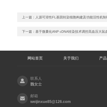
上一篇：
人源可溶性FL基因转染细胞构建及功能活性机制
下一篇：
基于微囊化ANP cDNA转染技术调控高血压大
网站首页
关于我们
产品
联系人
魏女士
邮箱
weijinxue85@126.com