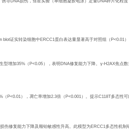
J/m²）诱导DNA损伤，彗星实验（单细胞凝胶电泳）定量DNA碎片化程
tern blot证实转染细胞中ERCC1蛋白表达量显著高于对照组（P<0
生型增加35%（P<0.05），表明DNA修复能力下降。γ-H2AX
（P<0.01），凋亡率增加2.3倍（P<0.001）。提示C118T多
导致DNA损伤修复能力下降及顺铂敏感性升高。此模型为ERCC1多态性