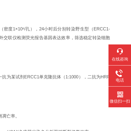
密度1×10⁶/孔），24小时后分别转染野生型（ERCC1-
德紫外交联仪检测荧光报告基因表达效率，筛选稳定转染细胞
在线咨询
测，一抗为某试剂ERCC1单克隆抗体（1:1000），二抗为HRP
电话
微信扫一扫
检测凋亡率。