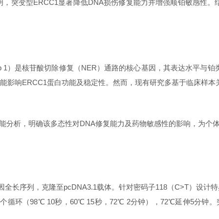
表明，突变型ERCC1显著降低DNA损伤修复能力并增强顺铂敏感性
mentation Group 1）是核苷酸切除修复（NER）通路的核心基因，其
可能影响ERCC1蛋白功能及稳定性。然而，现有研究多基于临床样
编辑与功能分析，明确该多态性对DNA修复能力及药物敏感性的影响，为
基因全长序列，克隆至pcDNA3.1载体。针对密码子118（C>T）
个循环（98℃ 10秒，60℃ 15秒，72℃ 2分钟），72℃延伸5