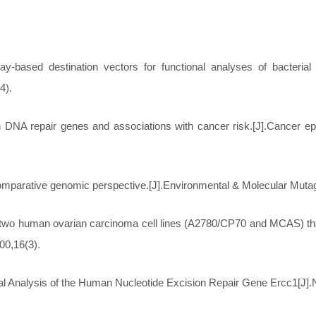
-based destination vectors for functional analyses of bacteria
4).
NA repair genes and associations with cancer risk.[J].Cancer epid
arative genomic perspective.[J].Environmental & Molecular Mutag
o human ovarian carcinoma cell lines (A2780/CP70 and MCAS) that ar
00,16(3).
 Analysis of the Human Nucleotide Excision Repair Gene Ercc1[J].