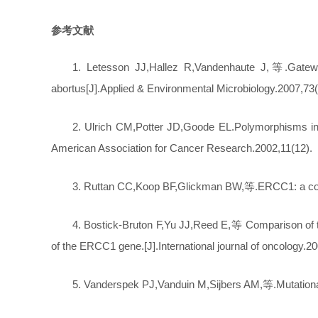
参考文献
1. Letesson JJ,Hallez R,Vandenhaute J,等.Gateway
abortus[J].Applied & Environmental Microbiology.2007,73(
2. Ulrich CM,Potter JD,Goode EL.Polymorphisms in D
American Association for Cancer Research.2002,11(12).
3. Ruttan CC,Koop BF,Glickman BW,等.ERCC1: a comp
4. Bostick-Bruton F,Yu JJ,Reed E,等 Comparison of tw
of the ERCC1 gene.[J].International journal of oncology.20
5. Vanderspek PJ,Vanduin M,Sijbers AM,等.Mutational