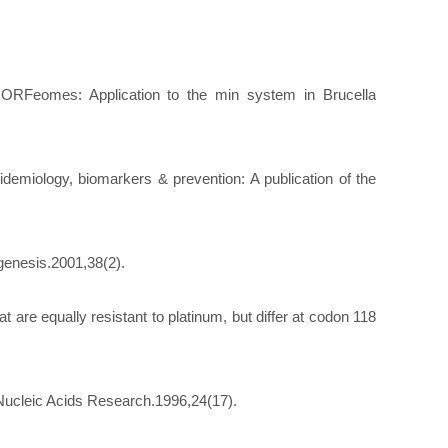
l ORFeomes: Application to the min system in Brucella
emiology, biomarkers & prevention: A publication of the
enesis.2001,38(2).
e equally resistant to platinum, but differ at codon 118
Nucleic Acids Research.1996,24(17).