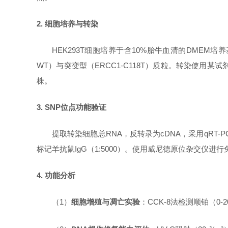
2. 细胞培养与转染
HEK293T细胞培养于含10%胎牛血清的DMEM培
WT）与突变型（ERCC1-C118T）质粒。转染使
株。
3. SNP位点功能验证
提取转染细胞总
RNA，反转录为cDNA，采用qRT-P
标记羊抗鼠IgG（1:5000）。使用威尼德原位杂交仪进
4. 功能分析
（
1）
细胞增殖与凋亡实验
：
CCK-8法检测顺铂（0-2