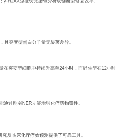
度；γ-H2AX免疫荧光染色分析双链断裂修复效率。
.01），且突变型蛋白分子量无显著差异。
焦点数量在突变型细胞中持续升高至24小时，而野生型在12小时
态性可能通过削弱NER功能增强化疗药物毒性。
机制研究及临床化疗疗效预测提供了可靠工具。