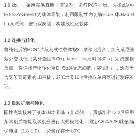
1.8 kb），采用高保真酶（某试剂）进行PCR扩增。选择pLVX-
IRES-ZsGreen1为载体骨架，利用限制性内切酶EcoR I和BamH
I（某试剂）进行双酶切，构建线性化载体。
1.2 连接与转化
将纯化后的
HCN4片段与线性载体按3:1摩尔比混合，加入威尼德
紫外交联仪（紫外强度3000 μJ/cm²，照射时间30 s）完成连接
反应。将连接产物转化至DH5α感受态细胞（某试剂），涂布于
含氨苄青霉素的LB平板，37℃培养16 h后挑取单菌落进行测序验
证。
1.3 质粒扩增与纯化
阳性克隆接种于液体
LB培养基（某试剂），震荡培养12 h后采用
某试剂质粒提取试剂盒进行大规模纯化，测定A260/A280比值确
保纯度（1.8–2.0），分装保存于-80℃。