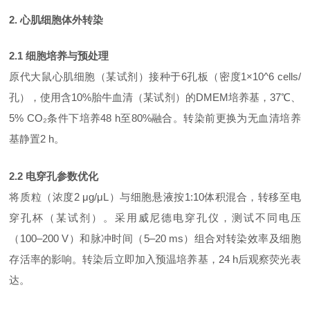
2. 心肌细胞体外转染
2.1 细胞培养与预处理
原代大鼠心肌细胞（某试剂）接种于
6孔板（密度1×10^6 cells/
孔），使用含10%胎牛血清（某试剂）的DMEM培养基，37℃、
5% CO₂条件下培养48 h至80%融合。转染前更换为无血清培养
基静置2 h。
2.2 电穿孔参数优化
将质粒（浓度
2 μg/μL）与细胞悬液按1:10体积混合，转移至电
穿孔杯（某试剂）。采用威尼德电穿孔仪，测试不同电压
（100–200 V）和脉冲时间（5–20 ms）组合对转染效率及细胞
存活率的影响。转染后立即加入预温培养基，24 h后观察荧光表
达。