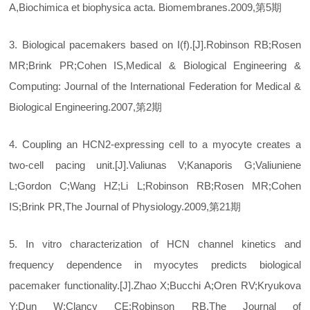
A,Biochimica et biophysica acta. Biomembranes.2009,第5期
3. Biological pacemakers based on I(f).[J].Robinson RB;Rosen
MR;Brink PR;Cohen IS,Medical & Biological Engineering &
Computing: Journal of the International Federation for Medical &
Biological Engineering.2007,第2期
4. Coupling an HCN2-expressing cell to a myocyte creates a
two-cell pacing unit.[J].Valiunas V;Kanaporis G;Valiuniene
L;Gordon C;Wang HZ;Li L;Robinson RB;Rosen MR;Cohen
IS;Brink PR,The Journal of Physiology.2009,第21期
5. In vitro characterization of HCN channel kinetics and
frequency dependence in myocytes predicts biological
pacemaker functionality.[J].Zhao X;Bucchi A;Oren RV;Kryukova
Y;Dun W;Clancy CE;Robinson RB,The Journal of