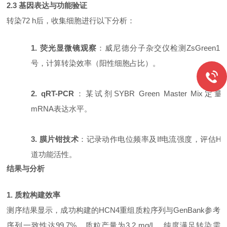
2.3 基因表达与功能验证
转染
72 h后，收集细胞进行以下分析：
1. 荧光显微镜观察
：威尼德分子杂交仪检测
ZsGreen
号，计算转染效率（阳性细胞占比）。
2. qRT-PCR
：某试剂
SYBR Green Master Mix定量
mRNA表达水平。
3. 膜片钳技术
：记录动作电位频率及
If电流强度，评估HC
道功能活性。
结果与分析
1. 质粒构建效率
测序结果显示，成功构建的
HCN4重组质粒序列与GenBank参考
序列一致性达99.7%。质粒产量为3.2 mg/L，纯度满足转染需