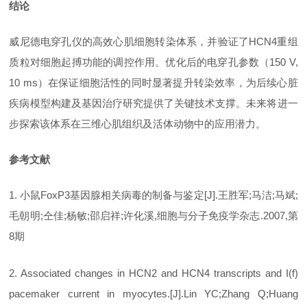
结论
威尼德电穿孔仪的高效心肌细胞转染体系，并验证了
HCN4重组
质粒对细胞起搏功能的调控作用。优化后的电穿孔参数（150 V,
10 ms）在保证细胞活性的同时显著提升转染效率，为后续心脏
疾病模型构建及基因治疗研究提供了关键技术支撑。未来将进一
步探索该体系在三维心肌组织及活体动物中的应用潜力。
参考文献
1. 小鼠FoxP3基因腺相关病毒的制备与鉴定[J].王胜军;马洁;马斌;
毛朝明;仝佳;杨敏;邵启祥;许化溪,细胞与分子免疫学杂志.2007,第
8期
2. Associated changes in HCN2 and HCN4 transcripts and I(f)
pacemaker current in myocytes.[J].Lin YC;Zhang Q;Huang