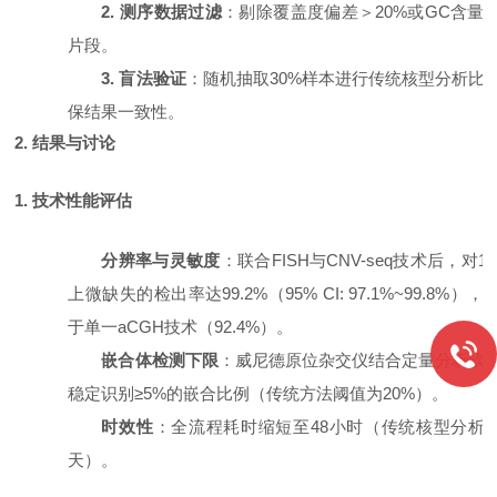
2. 测序数据过滤
：剔除覆盖度偏差＞
20%或GC含量
片段。
3. 盲法验证
：随机抽取
30%样本进行传统核型分析比
保结果一致性。
2. 结果与讨论
1. 技术性能评估
分辨率与灵敏度
：联合
FISH与CNV-seq技术后，对10
上微缺失的检出率达99.2%（95% CI: 97.1%~99.8%）
于单一aCGH技术（92.4%）。
嵌合体检测下限
：威尼德原位杂交仪结合定量分析软
稳定识别
≥5%的嵌合比例（传统方法阈值为20%）。
时效性
：全流程耗时缩短至
48小时（传统核型分析需7
天）。