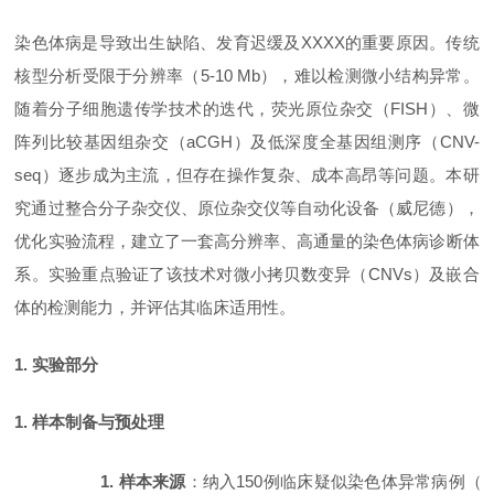
染色体病是导致出生缺陷、发育迟缓及XXXX的重要原因。传统
核型分析受限于分辨率（
5-10 Mb），难以检测微小结构异常。
随着分子细胞遗传学技术的迭代，荧光原位杂交（FISH）、微
阵列比较基因组杂交（aCGH）及低深度全基因组测序（CNV-
seq）逐步成为主流，但存在操作复杂、成本高昂等问题。本研
究通过整合分子杂交仪、原位杂交仪等自动化设备（威尼德），
优化实验流程，建立了一套高分辨率、高通量的染色体病诊断体
系。实验重点验证了该技术对微小拷贝数变异（CNVs）及嵌合
体的检测能力，并评估其临床适用性。
1. 实验部分
1. 样本制备与预处理
1. 样本来源
：纳入
150例临床疑似染色体异常病例（