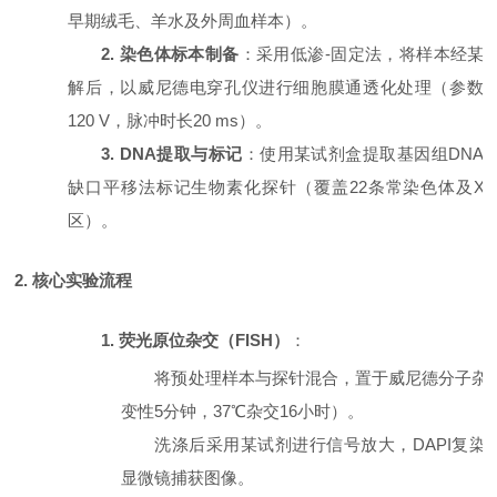
早期绒毛、羊水及外周血样本）。
2. 染色体标本制备
：采用低渗
-固定法，将样本经某
解后，以威尼德电穿孔仪进行细胞膜通透化处理（参数
120 V，脉冲时长20 ms）。
3. DNA提取与标记
：使用某试剂盒提取基因组
DNA
缺口平移法标记生物素化探针（覆盖22条常染色体及X/
区）。
2. 核心实验流程
1. 荧光原位杂交（FISH）
：
将预处理样本与探针混合，置于威尼德分子杂
变性5分钟，37℃杂交16小时）。
洗涤后采用某试剂进行信号放大，
DAPI复
显微镜捕获图像。