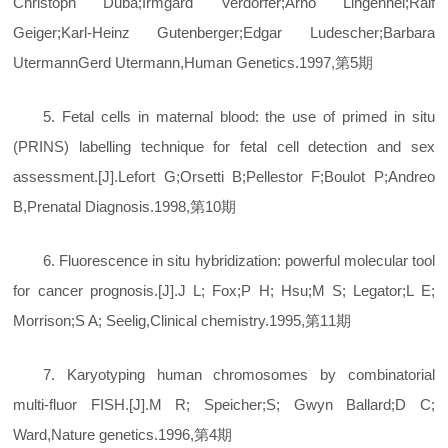
Christoph Duba;Irmgard Verdorfer;Arno Lingenhel;Ralf
Geiger;Karl-Heinz Gutenberger;Edgar Ludescher;Barbara
UtermannGerd Utermann,Human Genetics.1997,第5期
5. Fetal cells in maternal blood: the use of primed in situ
(PRINS) labelling technique for fetal cell detection and sex
assessment.[J].Lefort G;Orsetti B;Pellestor F;Boulot P;Andreo
B,Prenatal Diagnosis.1998,第10期
6. Fluorescence in situ hybridization: powerful molecular tool
for cancer prognosis.[J].J L; Fox;P H; Hsu;M S; Legator;L E;
Morrison;S A; Seelig,Clinical chemistry.1995,第11期
7. Karyotyping human chromosomes by combinatorial
multi-fluor FISH.[J].M R; Speicher;S; Gwyn Ballard;D C;
Ward,Nature genetics.1996,第4期