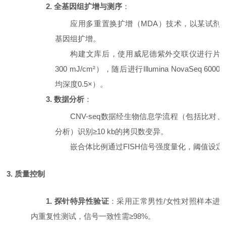
2. 全基因组扩增与测序
：
应用多重置换扩增（
MDA）技术，以某试剂
基因组扩增。
构建文库后，使用威尼德紫外交联仪进行片
300 mJ/cm²），随后进行Illumina NovaSeq 6
均深度0.5×）。
3. 数据分析
：
CNV-seq数据经生物信息学流程（包括比对
分析）识别≥10 kb的拷贝数变异。
嵌合体比例通过
FISH信号强度量化，阈值设定
3. 质量控制
1. 探针特异性验证
：采用正常男性
/女性对照样本进
内重复性测试，信号一致性需≥98%。