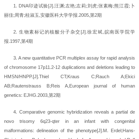
1. DNA印迹试验[J].汪渊;左艳;左莉;刘虎;张素梅;熊江霞;卜
丽佳;周青;桂淑玉,安徽医科大学学报.2005,第2期
2. 生物素标记的核酸分子杂交[J].徐宏斌,皖南医学院学
报.1997,第4期
3. A new quantitative PCR multiplex assay for rapid analysis
of chromosome 17p11.2-12 duplications and deletions leading to
HMSN/HNPP.[J].Thiel CT;Kraus C;Rauch A;Ekici
AB;Rautenstrauss B;Reis A,European journal of human
genetics: EJHG.2003,第2期
4. Comparative genomic hybridization reveals a partial de
novo trisomy 6q23-qter in an infant with congenital
malformations: delineation of the phenotype[J].M. Erdel;Hans-