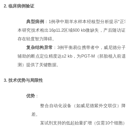
2. 临床病例验证
典型病例
：
1例孕中期羊水样本经核型分析提示“正常
本研究技术检出16p11.2区域600 kb微缺失，产后随访证
存在轻度智力障碍。
复杂结构异常
：
3例平衡易位携带者中，威尼德分子
辅助的断点定位精度达±2 kb，为PGT-M（胚胎植入前遗
测）提供了关键数据。
3. 技术优势与局限性
优势
：
整合自动化设备（如威尼德紫外交联仪）降
差。
某试剂支持的低起始量扩增（仅需
10个细胞）