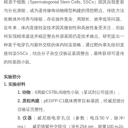
精原干细胞（
Spermatogonial Stem Cells, SSCs）因其自我更新
与分化潜能，成为遗传修饰动物模型构建的理想靶点。传统方法
依赖体外培养与移植，存在操作复杂、周期长、效率低等问题。
近年来，体内直接转染技术因其微创性和高效性备受关注，但如
何实现精准递送并稳定整合外源基因仍是技术难点。研究提出一
种基于电穿孔与紫外交联的体内转染策略，通过靶向睾丸组织直
接转染SSCs，结合分子杂交仪验证基因整合，最终获得可遗传
的转基因小鼠。
实验部分
1. 实验材料
1. 动物
：
6周龄C57BL/6雄性小鼠（某试剂公司提供）。
2. 质粒构建
：
pEGFP-C1载体携带目标基因，经威尼德分
仪验证完整性。
3. 仪器
：威尼德电穿孔仪（参数：电压
50 V，脉冲时
ms）、威尼德紫外交联仪（波长254 nm，能量100 mJ/cm