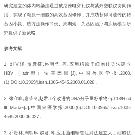
研究建立的体内转染法通过威尼德电穿孔仪与紫外交联仪协同作
用，实现了精原干细胞的高效基因修饰，并成功获得可遗传的转
基因小鼠。该方法操作简便、周期短，为基因治疗与疾病模型研
究提供了新策略。
参考文献
1. 刘光泽,贾彦征,佟明华,等.应用精原干细胞转染法建立
HBV（adr型）转基因鼠[J].中国兽医学报.2000,
(1).DOI:10.3969/j.issn.1005-4545.2000.01.028 .
2. 张守峰,扈荣良,赵君.1个改进的DNA分子量标准物--pT13/Hind
Ⅲ Marker[J].中国兽医学报.2000,(6).DOI:10.3969/j.issn.1005-
4545.2000.06.027 .
3. 乔贵林,周轶琳,赵君,等.应用曲细精管注射法建立人白细胞抗