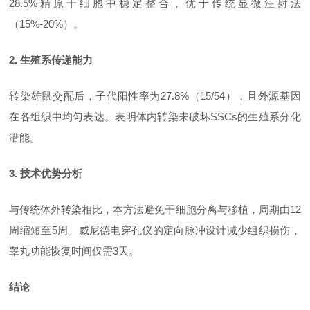
28.5%精原干细胞中稳定整合，优于传统显微注射法
（15%-20%）。
2. 生殖系传递能力
转染雄鼠交配后，子代阳性率为
27.8%（15/54），且外源基因
在各组织中均匀表达。表明体内转染未破坏SSCs的生殖系分化
潜能。
3. 技术优势分析
与传统体外转染相比，本方法避免干细胞分离与移植，周期由
12
周缩短至5周。威尼德电穿孔仪的定向脉冲设计减少组织损伤，
睾丸功能恢复时间仅需3天。
结论