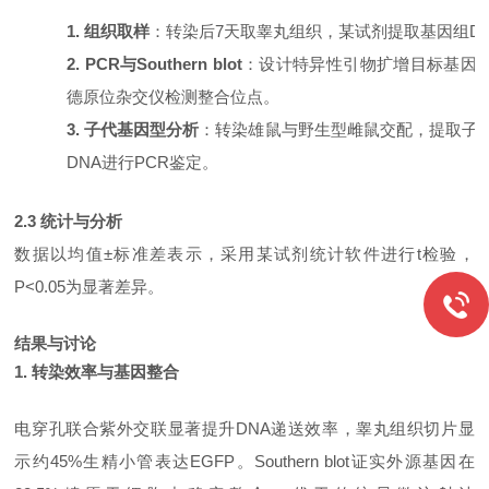
1. 组织取样
：转染后
7天取睾丸组织，某试剂提取基因组D
2. PCR与Southern blot
：设计特异性引物扩增目标基因
德原位杂交仪检测整合位点。
3. 子代基因型分析
：转染雄鼠与野生型雌鼠交配，提取子
DNA进行PCR鉴定。
2.3 统计与分析
数据以均值
±标准差表示，采用某试剂统计软件进行t检验，
P<0.05为显著差异。
结果与讨论
1. 转染效率与基因整合
电穿孔联合紫外交联显著提升
DNA递送效率，睾丸组织切片显
示约45%生精小管表达EGFP。Southern blot证实外源基因在