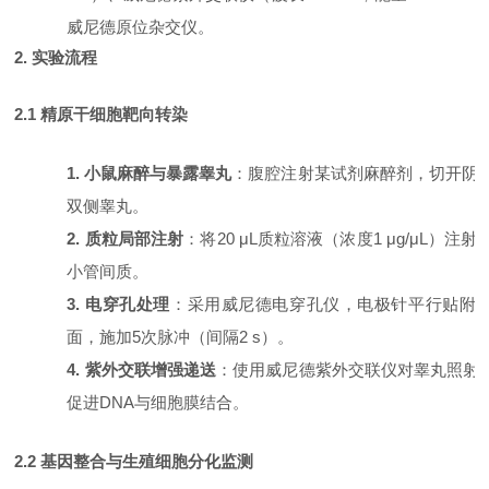
威尼德原位杂交仪。
2. 实验流程
2.1 精原干细胞靶向转染
1. 小鼠麻醉与暴露睾丸
：腹腔注射某试剂麻醉剂，切开阴
双侧睾丸。
2. 质粒局部注射
：将
20 μL质粒溶液（浓度1 μg/μL）注
小管间质。
3. 电穿孔处理
：采用威尼德电穿孔仪，电极针平行贴附
面，施加
5次脉冲（间隔2 s）。
4. 紫外交联增强递送
：使用威尼德紫外交联仪对睾丸照射
促进DNA与细胞膜结合。
2.2 基因整合与生殖细胞分化监测