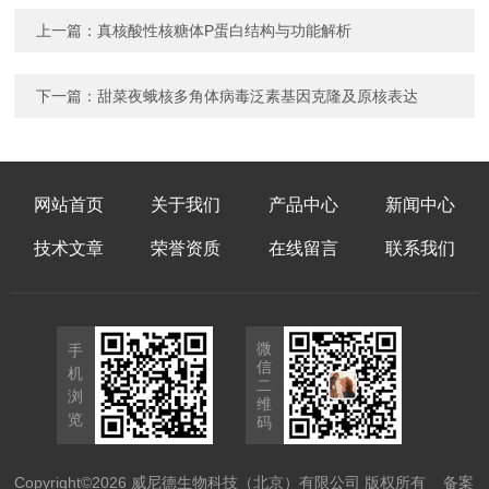
上一篇：
真核酸性核糖体P蛋白结构与功能解析
下一篇：
甜菜夜蛾核多角体病毒泛素基因克隆及原核表达
网站首页
关于我们
产品中心
新闻中心
技术文章
荣誉资质
在线留言
联系我们
微
手
信
机
二
浏
维
览
码
Copyright©2026 威尼德生物科技（北京）有限公司 版权所有
备案