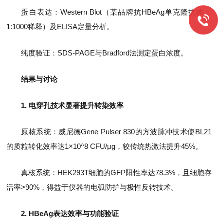
蛋白表达：Western Blot（某品牌抗HBeAg单克隆抗体，
1:1000稀释）及ELISA定量分析。
纯度验证：SDS-PAGE与Bradford法测定蛋白浓度。
结果与讨论
1. 电穿孔技术显著提升转染效率
原核系统：威尼德Gene Pulser 830的方波脉冲技术使BL21
的质粒转化效率达1×10^8 CFU/μg，较传统热激法提升45%。
真核系统：HEK293T细胞的GFP阳性率达78.3%，且细胞存
活率>90%，得益于仪器的电弧防护与极性反转技术。
2. HBeAg表达效率与功能验证