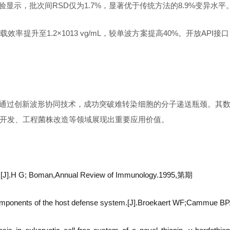
验显示，批次间RSD仅为1.7%，显著优于传统方法的8.9%变异水平
率提升至1.2×1013 vg/mL，较单波方案提高40%。开放A
型电穿孔仪通过创新波形协同技术，成功突破难转染细胞的分子递送瓶颈
开发、工程菌株改造等领域展现出重要应用价值。
unity.[J].H G; Boman,Annual Review of Immunology.1995,第期
as components of the host defense system.[J].Broekaert WF;Cammu