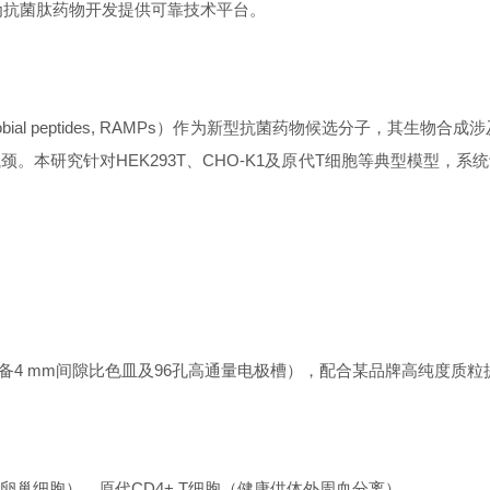
，为抗菌肽药物开发提供可靠技术平台。
 antimicrobial peptides, RAMPs）作为新型抗菌药物候选
。本研究针对HEK293T、CHO-K1及原代T细胞等典型模型，
孔仪（配备4 mm间隙比色皿及96孔高通量电极槽），配合某品牌高纯
仓鼠卵巢细胞）、原代CD4+ T细胞（健康供体外周血分离）