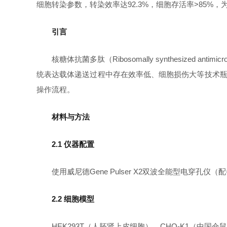
细胞转染参数，转染效率达92.3%，细胞存活率>85%
引言
核糖体抗菌多肽（Ribosomally synthesized
统表达载体递送过程中存在效率低、细胞损伤大等技术瓶颈
操作流程。
材料与方法
2.1 仪器配置
使用威尼德Gene Pulser X2双波全能型电穿
2.2 细胞模型
HEK293T（人胚肾上皮细胞）、CHO-K1（中国