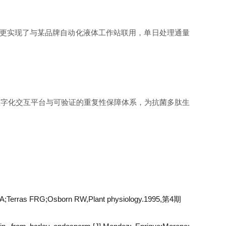
。
PI接口更实现了与某品牌自动化液体工作站联用，单日处理通量
。其数字化交互平台与可验证的重复性保障体系，为抗菌多肽生
e BPA;Terras FRG;Osborn RW,Plant physiology.1995,第4期