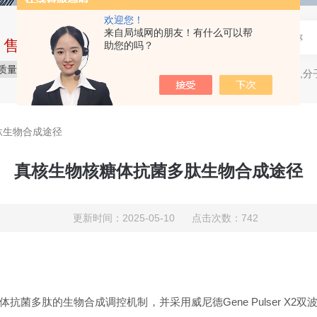
欢迎您！
来自局域网的朋友！有什么可以帮
中售后完整的服务体系
助您的吗？
质量保障
价格合理
服务贴心
电穿孔仪,分
热门关键词：
肽生物合成途径​
​​真核生物核糖体抗菌多肽生物合成途径​
更新时间：2025-05-10 点击次数：742
菌多肽的生物合成调控机制，并采用威尼德Gene Pulser X