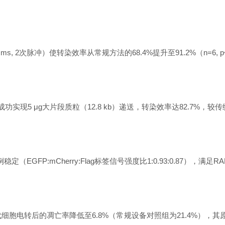
 ms, 2次脉冲）使转染效率从常规方法的68.4%提升至91.2%（n=6, p
功实现5 μg大片段质粒（12.8 kb）递送，转染效率达82.7%，较
定（EGFP:mCherry:Flag标签信号强度比1:0.93:0.87）
统可将原代细胞电转后的凋亡率降低至6.8%（常规设备对照组为21.4%）