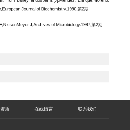
ionin, from barley endosperm.[J].Mendez; Enrique;Moreno;
sar,European Journal of Biochemistry.1990,第2期
es IF;NissenMeyer J,Archives of Microbiology.1997,第2期
誉资质
在线留言
联系我们