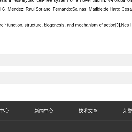
hesis in eukaryotic cell-free system of a novel thionin, γ-hordoth
iel G.;Mendez; Raul;Soriano; Fernando;Salinas; Matilde;de Haro; Ce
Their function, structure, biogenesis, and mechanism of action[J].N
中心
新闻中心
技术文章
荣