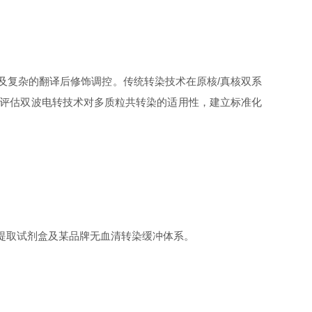
分子，其生物合成涉及复杂的翻译后修饰调控。传统转染技术在原核/真核双系
系统评估双波电转技术对多质粒共转染的适用性，建立标准化
度质粒提取试剂盒及某品牌无血清转染缓冲体系。