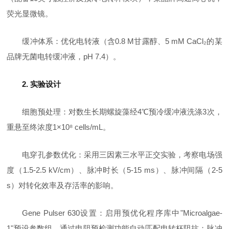
荧光显微镜。
缓冲体系：优化电转液（含0.8 M甘露醇、5 mM CaCl₂的某
品牌无菌电转缓冲液，pH 7.4）。
2. 实验设计
细胞预处理：对数生长期螺旋藻经4℃预冷缓冲液洗涤3次，
重悬至终浓度1×10⁸ cells/mL。
电穿孔参数优化：采用三因素三水平正交实验，考察电场强
度（1.5-2.5 kV/cm）、脉冲时长（5-15 ms）、脉冲间隔（2-5
s）对转化效率及存活率的影响。
Gene Pulser 630设置：启用预优化程序库中"Microalgae-
1"预设参数组，通过电阻预检测功能自动匹配电转杯阻抗；脉冲