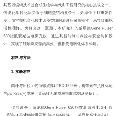
其基因编辑技术是合成生物学与代谢工程研究的核心挑战之一。
传统化学转化法受限于细胞壁结构复杂性，效率低下且重复性
差；而常规电穿孔技术因藻类细胞渗透压敏感特性，易导致细胞
活性骤降。为解决这一瓶颈，本研究引入威尼德Gene Pulser
630指数衰减波电穿孔仪，通过其智能脉冲调控与安全防护设
计，实现了钝顶螺旋藻的高效、低损伤电转化体系构建。
材料与方法
1. 实验材料
菌株与质粒：钝顶螺旋藻UTEX 1926株，携带氨苄抗性标记
的pET-28a(+)质粒（某品牌无菌质粒提取试剂盒制备）。
仪器设备：威尼德Gene Pulser 630指数衰减波电穿孔仪
（配备10英寸触控屏及预冷电转杯模块），某品牌高速离心机，