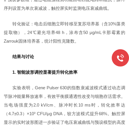
序列设置为单次衰减波，触控屏实时监测电压衰减曲线。
转化验证：电击后细胞立即转移至复苏培养基（含10%藻类
提取物），24℃避光培养48 h，涂布含50 μg/mL卡那霉素的
Zarrouk固体培养基，统计阳性克隆数。
结果与讨论
1. 智能波形调控显著提升转化效率
实验表明，Gene Pulser 630的指数衰减波模式通过动态调
节脉冲能量释放速率，有效平衡膜通透性改变与细胞存活需求。
当电场强度为2.0 kV/cm、脉冲时长10 ms时，转化效率达
（4.7±0.3）×10³ CFU/μg DNA，较方波模式提升68%。触控屏
显示的实时波形图进一步验证了电压衰减曲线与预设模型的高度