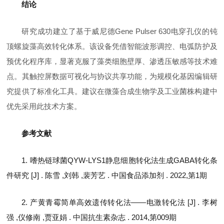
结论
研究成功建立了基于威尼德Gene Pulser 630电穿孔仪的钝
顶螺旋藻高效转化体系。该设备凭借智能波形调控、电弧防护及
预优化程序库，显著克服了藻类细胞壁厚、渗透压敏感等技术难
点。其触控屏数据可视化与协议共享功能，为规模化基因编辑研
究提供了标准化工具。建议在微藻合成生物学及工业菌株构建中
优先采用此技术方案。
参考文献
1. 嗜热链球菌QYW-LYS1静息细胞转化法生成GABA转化条
件研究 [J] . 陈雪 ,刘韩 ,裴芳艺 . 中国食品添加剂 . 2022,第1期
2. 产黄青霉简单高效遗传转化法——电激转化法 [J] . 李树
强 ,仪修南 ,贾亚娟 . 中国抗生素杂志 . 2014,第009期