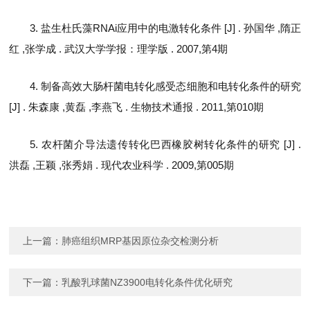
3. 盐生杜氏藻RNAi应用中的电激转化条件 [J] . 孙国华 ,隋正
红 ,张学成 . 武汉大学学报：理学版 . 2007,第4期
4. 制备高效大肠杆菌电转化感受态细胞和电转化条件的研究
[J] . 朱森康 ,黄磊 ,李燕飞 . 生物技术通报 . 2011,第010期
5. 农杆菌介导法遗传转化巴西橡胶树转化条件的研究 [J] .
洪磊 ,王颖 ,张秀娟 . 现代农业科学 . 2009,第005期
上一篇：
肺癌组织MRP基因原位杂交检测分析
下一篇：
乳酸乳球菌NZ3900电转化条件优化研究