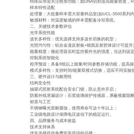
特殊应用需关注附加功能：如DNA切割需高能量密度，Re
样本特性适配
处理量：大批量样本需大容量样品室(如UCL-3500系列内部尺
敏感材料：对温度敏感的样本需配备冷却系统。
二、关键技术参数评估
光学系统性能
波长多样性：优先选择支持多波长切换的机型；
光照均匀性：铝合金漫反射板+镜面反射腔体设计可提升
能量精度：微处理器实时监控紫外光的强度，当达到设定
控制系统智能化
程序预设：具备9组以上能量/时间参数存储功能，提高操
模式多样性：支持时间/能量双模式切换，适应不同实验
三、硬件设计与耐用性
结构安全性
抽屉式照射系统配合安全门锁，防止意外开启；
防紫外线泄漏设计：石英玻璃保护传感器，屏蔽视窗阻断
材质与工艺
不锈钢曝光室耐腐蚀，使用寿命可达十年以上；
工业级电路设计保障电压波动下的稳定运行。
四、品牌服务与成本效益
技术支持体系
优先选择提供免费安装培训的品牌；