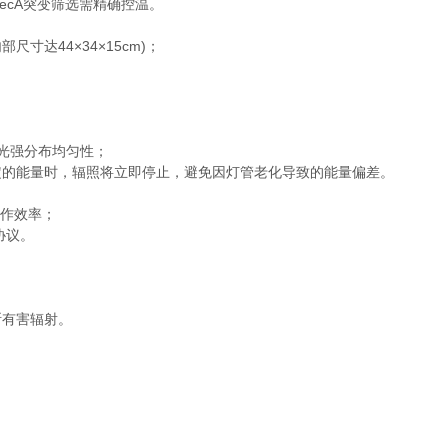
cA突变筛选需精确控温。
寸达44×34×15cm)；
光强分布均匀性；
的能量时，辐照将立即停止，避免因灯管老化导致的能量偏差。
作效率；
协议。
有害辐射。