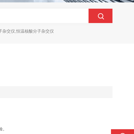
子杂交仪,恒温核酸分子杂交仪
验。