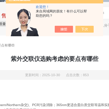
欢迎您！
来自局域网的朋友！有什么可以帮
中售后完整的服务体系
助您的吗？
质量保障
价格合理
服务贴心
电穿孔仪,分
热门关键词：
要点有哪些
紫外交联仪选购考虑的要点有哪些
更新时间：2025-10-30 点击次数：853
n/Northern杂交)、PCR污染消除；365nm更适合蛋白质交联等温和实