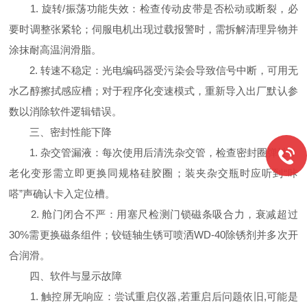
1. 旋转/振荡功能失效：检查传动皮带是否松动或断裂，必
要时调整张紧轮；伺服电机出现过载报警时，需拆解清理异物并
涂抹耐高温润滑脂。
2. 转速不稳定：光电编码器受污染会导致信号中断，可用无
水乙醇擦拭感应槽；对于程序化变速模式，重新导入出厂默认参
数以消除软件逻辑错误。
三、密封性能下降
1. 杂交管漏液：每次使用后清洗杂交管，检查密封圈弹性，
老化变形需立即更换同规格硅胶圈；装夹杂交瓶时应听到“咔
嗒”声确认卡入定位槽。
2. 舱门闭合不严：用塞尺检测门锁磁条吸合力，衰减超过
30%需更换磁条组件；铰链轴生锈可喷洒WD-40除锈剂并多次开
合润滑。
四、软件与显示故障
1. 触控屏无响应：尝试重启仪器,若重启后问题依旧,可能是