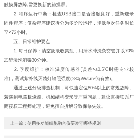
触摸屏故障,需更换新的触摸屏。
2. 程序运行中断：检查USB接口是否接触良好，重新烧录
固件程序；复杂程序建议拆分为多阶段运行，降低单次任务时长
至<72小时。
五、日常维护要点
1. 每日保养：清空废液收集瓶，用清水冲洗杂交管并以70%
乙醇浸泡消毒30分钟。
2. 季度维护：校准温度传感器(误差>±0.5℃时需专业校
准)，测试紫外线灭菌灯辐照强度(≥80μW/cm²为有效)。
通过上述分级排查机制，可快速定位80%以上的常规故障。
若遇到电路板烧毁、机械结构变形等严重问题，建议直接联系厂
商授权工程师处理，避免擅自拆解导致保修失效。
上一篇：
使用多功能细胞融合仪要遵守哪些规则