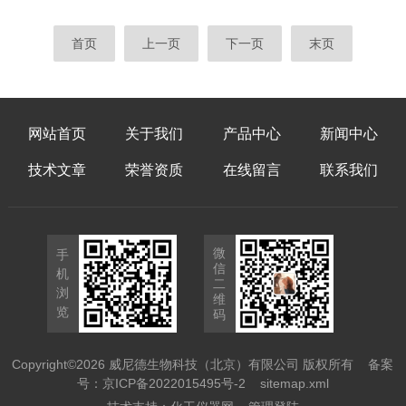
之一，传统放化疗存在耐药性强、副作用显著
（MSCs）移植对脑缺血后神经功能恢复的作
等局限。TRAIL（肿瘤坏死因子相关凋亡诱导
用。实验采用威尼德电穿孔仪实现GDNF基因
首页
上一页
下一页
末页
配体）基因可选择性诱导肿瘤细胞凋亡，但体
转染，通过行为学评分、组织病理学及分子生
内递送效率低限制了其应用...
物学分析发现，GDNF-MSCs显著降低梗死体
积（32.7%vs对照组51.4%），并促进神经突
触再生。结果表明，基因修饰细胞移植为缺血
网站首页
关于我们
产品中心
新闻中心
性脑损伤治疗提供新策略。引言缺血性脑卒中
导致神经元不可逆损伤，传统药物干预难以实
技术文章
荣誉资质
在线留言
联系我们
现神经再生。胶质细胞源性神经营...
微
手
信
机
二
浏
维
览
码
Copyright©2026 威尼德生物科技（北京）有限公司 版权所有
备案
号：京ICP备2022015495号-2
sitemap.xml