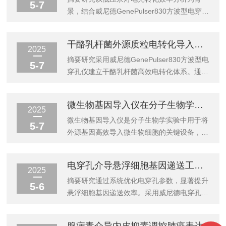
5-7
景，结合威尼德GenePulser830方波型电穿孔
仪，探索水温变化对细胞电转染效率的影响。
实验通过精准方波脉冲技术及智能阻抗检测，
干酪乳杆菌外源质粒电转化导入技术研究
实现哺乳动物细胞的高效基因递送，转染效率
2025
提升42%（n=5），同时验证设备在复杂环境
摘要研究采用威尼德GenePulser830方波型电
5-7
下的稳定性。结果表明，该仪器可通过动态参
穿孔仪建立干酪乳杆菌高效电转化体系。通过
数优化适配不同实验条件，显著降低试剂消耗
优化方波脉冲参数（电压1500V/cm，脉宽
与时间成本，为跨学科研究提供可靠技术支
3ms），实现pMG36e质粒转化效率达
微生物基因导入仪在分子生物学实验中的应用
撑。引言低压汞灯的电光转化效率研究常需结
3.2×10⁶CFU/μgDNA，较传统指数波提升
2025
合生物分子递送技术，以分析特定波长紫外线
45%。结合智能阻抗检测与预编程参数库，显
微生物基因导入仪是分子生物学实验中用于将
5-7
对细胞功能的影响。传统电穿孔...
著提高实验重复性，为乳酸菌基因工程提供标
外源基因高效导入微生物细胞的关键设备，在
准化技术方案。引言干酪乳杆菌作为重要的益
基因功能研究、代谢工程改造及生物技术产品
生菌载体，其遗传改造依赖高效的外源DNA导
开发等领域具有不可替代的作用。以下从实验
电穿孔介导悬浮细胞基因递送工艺参数优化
入技术。传统化学转化法受限于细胞壁结构障
需求、技术优势及典型应用场景三方面展开分
2025
碍（Peptidoglycan层厚度达25-30n...
析：一、微生物基因导入仪的核心功能与技术
摘要研究通过系统优化电穿孔参数，显著提升
5-6
优势基因导入效率提升通过电穿孔、基因枪或
悬浮细胞基因递送效率。采用威尼德电穿孔仪
化学转化等技术，仪器可实现外源DNA片段
调控电压、脉冲时间及缓冲液组分，结合荧光
（如质粒、基因编辑元件）的定向导入。以电
标记质粒定量分析转染效率与细胞活性。优化