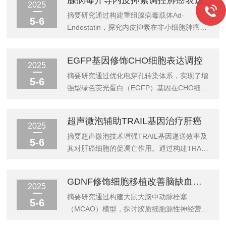
腺病毒介导内皮抑素调控肺癌表达
穿孔法为例，高压脉冲可在细胞膜上形成瞬时
后转染效率达92.3%，细胞活率85%，同时降
2025
纳米级孔道，使DNA分子直接进入细胞质，转
低试剂耗损量30%。结果表明，参数协同调控
摘要研究通过构建重组腺病毒载体Ad-
5-6
化效率较传统方法提升10倍以上，尤其适...
可平衡递送效能与细胞损伤，为规模化基因治
Endostatin，探究内皮抑素在非小细胞肺癌
疗提供可靠工艺方案。引言电穿孔技术通过瞬
（NSCLC）中的调控机制。实验采用威尼德
时电场改变细胞膜通透性，实现外源基因高效
电穿孔仪实现高效转染，结合qRT-PCR、
EGFP基因修饰CHO细胞表达调控
递送，在CAR-T细胞改造、病毒载体生产等领
Westernblot及体内模型验证表达效果。结果
2025
域应用广泛。然而，悬浮细胞因缺乏贴壁支
表明，Ad-Endostatin显著抑制肿瘤血管生成
摘要研究通过优化电穿孔转染体系，实现了增
5-6
撑，对电穿孔参数敏感性显著高于...
（P引言肺癌是全球癌症致死率病因，其中血
强型绿色荧光蛋白（EGFP）基因在CHO细胞
管生成依赖型肿瘤占比超过80%。内皮抑素作
中的高效表达。利用威尼德电穿孔仪结合某试
为内源性血管生成抑制剂，因其靶向性强、副
剂开发的基因载体，显著提升转染效率至85%
超声微泡辅助TRAIL基因治疗肝癌
作用低成为研究热点。然而，传统递送系统存
以上，并通过分子杂交技术验证了基因整合稳
2025
在表达不稳定、组织穿透性差等缺陷。腺病毒
定性。实验结果表明，优化后的体系在保证细
摘要超声微泡技术增强TRAIL基因递送效率及
5-6
载体凭借...
胞存活率（90%）的同时，荧光信号强度较传
其对肝癌细胞的促凋亡作用。通过构建TRAIL
统方法提升2.3倍，为重组蛋白生产提供了高
重组质粒，结合威尼德电穿孔仪转染肝癌细
性价比解决方案。引言CHO细胞作为生物制
胞，并利用超声微泡靶向释放基因。实验表
GDNF修饰细胞移植改善脑缺血神经功能
药领域的重要宿主，其基因编辑效率与蛋白表
明，联合治疗组细胞凋亡率达68.5%，肿瘤体
2025
达稳定性直接影响药物开发周期与成本。
积抑制率为72.3%，显著优于单一治疗组。该
摘要研究通过构建大鼠大脑中动脉栓塞
5-6
EGFP因其自发荧光特性，被广泛用...
方法成本可控、操作简便，为肝癌基因治疗提
（MCAO）模型，探讨胶质细胞源性神经营养
供新策略。引言肝癌是全球高致死率恶性肿瘤
因子（GDNF）修饰的间充质干细胞