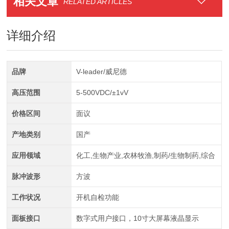
相关文章
RELATED ARTICLES
详细介绍
品牌
V-leader/威尼德
高压范围
5-500VDC/±1vV
价格区间
面议
产地类别
国产
应用领域
化工,生物产业,农林牧渔,制药/生物制药,综合
脉冲波形
方波
工作状况
开机自检功能
面板接口
数字式用户接口，10寸大屏幕液晶显示