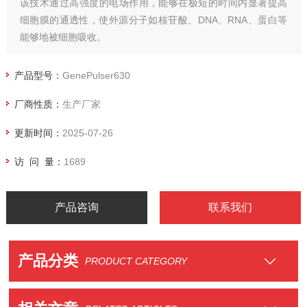
该技术通过高强度的电场作用，能够在极短的时间内显著提高
细胞膜的通透性，使外源分子如核苷酸、DNA、RNA、蛋白等
能够地被细胞吸收。
广泛的适用性：
适用于多种不同类型的细胞，包括原核细胞（如细菌、酵母）
产品型号：
GenePulser630
和真核细胞（如植物细胞、哺乳动物细胞）。
厂商性质：
生产厂家
不仅可以用于细胞内的分子导入，还适用于植物原生质、完整
植物细胞或组织的转化。
更新时间：
2025-07-26
访 问 量：
1689
产品咨询
联系我们
产品分类
PRODUCT CATEGORY