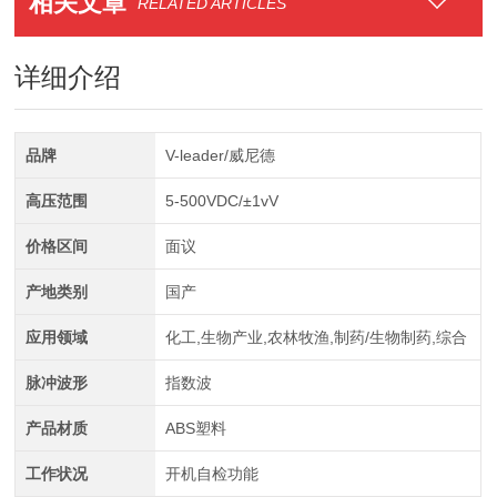
相关文章
RELATED ARTICLES
详细介绍
品牌
V-leader/威尼德
高压范围
5-500VDC/±1vV
价格区间
面议
产地类别
国产
应用领域
化工,生物产业,农林牧渔,制药/生物制药,综合
脉冲波形
指数波
产品材质
ABS塑料
工作状况
开机自检功能