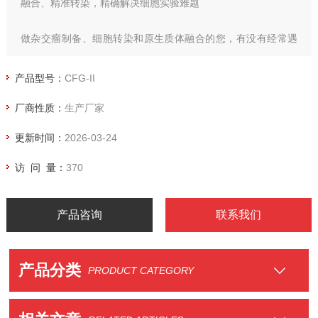
融合、精准转染，精确解决细胞实验难题
做杂交瘤制备、细胞转染和原生质体融合的您，有没有经常遇
到这些实验难题？
产品型号：
CFG-II
传统化学融合法试剂毒性大、细胞存活率低，融合作用难以突
厂商性质：
生产厂家
破；干细胞、原代细胞等难转染样本屡试不爽，实验重复性
差；多台设备切换操作复杂，采购和运维成本高昂；高电压试
更新时间：
2026-03-24
验容易产生电弧打火现象，样品及仪器的安全很难保证
访 问 量：
370
产品咨询
联系我们
产品分类
PRODUCT CATEGORY