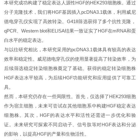
本研究成功构建了稳定表达人源性
HGF的HEK293细胞株。通过
分子克隆技术，我们将HGF基因插入pcDNA3.1载体，利用威尼
德电穿孔仪实现了高效转染。G418筛选获得了多个抗性克隆，
qPCR、Western blot和ELISA结果一致证实了HGF在mRNA和蛋
白水平的稳定表达。
与以往研究相比，本研究采用的
pcDNA3.1载体具有较高的表达
效率和稳定性。威尼德电穿孔仪的使用显著提高了转染效率，为
后续筛选稳定转染细胞株奠定了基础。获得的稳定转染细胞株
HGF表达水平较高，为后续HGF功能研究和应用提供了可靠工
具。
然而，本研究仍存在一些局限性。首先，仅选择了
HEK293细胞
作为宿主细胞，未来可尝试在其他细胞系中构建HGF稳定表达
细胞株。其次，HGF的表达水平和活性还需进一步优化和验
证。未来研究可探索不同启动子、信号肽等对HGF表达和分泌
的影响，以提高HGF的产量和生物活性。