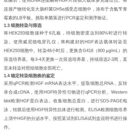
双酶切，使用DNA连接酶将HGF片段插入载体多克隆位点。将
连接产物转化至大肠杆菌DH5α感受态细胞中，涂布于含氨苄青
霉素的LB平板。挑取单菌落进行PCR鉴定和测序验证。
1.3 细胞转染与筛选
将
HEK293细胞接种于6孔板，待细胞密度达到80%时进行转
染。使用威尼德电穿孔仪，将构建好的HGF表达载体转染至
HEK293细胞中。转染48小时后，更换含G418（800 μg/mL）的
筛选培养基。每3-4天更换一次筛选培养基，持续筛选2-3周，直
至未转染对照组细胞全部死亡。
1.4 稳定转染细胞株的鉴定
采用
qPCR检测HGF mRNA表达水平。提取细胞总RNA，反转
录合成cDNA，使用HGF特异性引物进行qPCR分析。Western
blot检测HGF蛋白表达。收集细胞总蛋白，进行SDS-PAGE电
泳，转膜后使用HGF特异性抗体进行检测。ELISA检测细胞培养
上清中HGF的分泌水平。按照某试剂ELISA试剂盒说明书进行操
作。