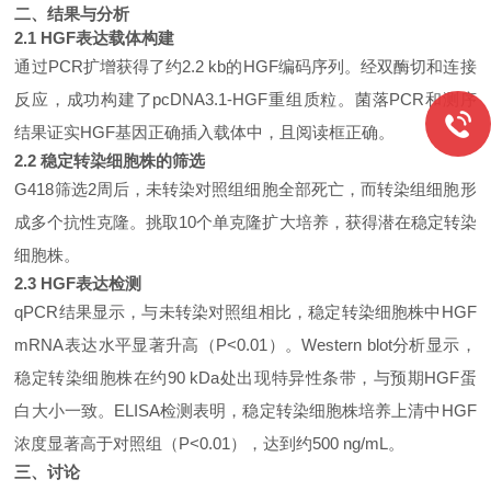
二、结果与分析
2.1 HGF表达载体构建
通过
PCR扩增获得了约2.2 kb的HGF编码序列。经双酶切和连接
反应，成功构建了pcDNA3.1-HGF重组质粒。菌落PCR和测序
结果证实HGF基因正确插入载体中，且阅读框正确。
2.2 稳定转染细胞株的筛选
G418筛选2周后，未转染对照组细胞全部死亡，而转染组细胞形
成多个抗性克隆。挑取10个单克隆扩大培养，获得潜在稳定转染
细胞株。
2.3 HGF表达检测
qPCR结果显示，与未转染对照组相比，稳定转染细胞株中HGF
mRNA表达水平显著升高（P<0.01）。Western blot分析显示，
稳定转染细胞株在约90 kDa处出现特异性条带，与预期HGF蛋
白大小一致。ELISA检测表明，稳定转染细胞株培养上清中HGF
浓度显著高于对照组（P<0.01），达到约500 ng/mL。
三、讨论