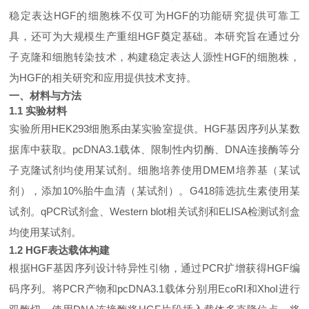
稳定表达HGF的细胞株不仅可为HGF的功能研究提供可靠工
具，还可为大规模生产重组HGF奠定基础。本研究旨在通过分
子克隆和细胞转染技术，构建稳定表达人源性HGF的细胞株，
为HGF的相关研究和应用提供技术支持。
一、材料与方法
1.1 实验材料
实验所用
HEK293细胞系由某实验室提供。HGF基因序列从某数
据库中获取。pcDNA3.1载体、限制性内切酶、DNA连接酶等分
子克隆试剂均使用某试剂。细胞培养使用DMEM培养基（某试
剂），添加10%胎牛血清（某试剂）。G418筛选抗生素使用某
试剂。qPCR试剂盒、Western blot相关试剂和ELISA检测试剂盒
均使用某试剂。
1.2 HGF表达载体构建
根据
HGF基因序列设计特异性引物，通过PCR扩增获得HGF编
码序列。将PCR产物和pcDNA3.1载体分别用EcoRI和XhoI进行