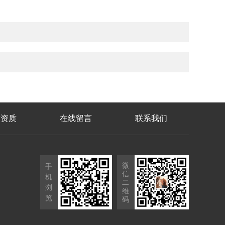
誉资质
在线留言
联系我们
微
手
信
机
二
浏
维
览
码