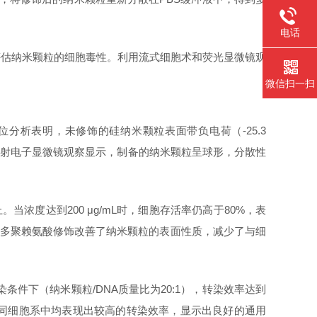
电话
验评估纳米颗粒的细胞毒性。利用流式细胞术和荧光显微镜观
微信扫一扫
ta电位分析表明，未修饰的硅纳米颗粒表面带负电荷（-25.3
。透射电子显微镜观察显示，制备的纳米颗粒呈球形，分散性
上。当浓度达到200 μg/mL时，细胞存活率仍高于80%，表
是由于多聚赖氨酸修饰改善了纳米颗粒的表面性质，减少了与细
转染条件下（纳米颗粒/DNA质量比为20:1），转染效率达到
iNPs在不同细胞系中均表现出较高的转染效率，显示出良好的通用