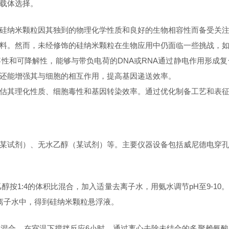
载体选择。
硅纳米颗粒因其独到的物理化学性质和良好的生物相容性而备受关
料。然而，未经修饰的硅纳米颗粒在生物应用中仍面临一些挑战，
容性和可降解性，能够与带负电荷的
DNA或RNA通过静电作用形成
还能增强其与细胞的相互作用，提高基因递送效率。
估其理化性质、细胞毒性和基因转染效率。通过优化制备工艺和表
某试剂）、无水乙醇（某试剂）等。主要仪器设备包括威尼德电穿
醇按1:4的体积比混合，加入适量去离子水，用氨水调节pH至9-1
离子水中，得到硅纳米颗粒悬浮液。
例混合，在室温下搅拌反应
6小时。通过离心去除未结合的多聚赖氨酸