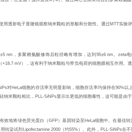
位。使用透射电子显微镜观察纳米颗粒的形貌和分散性。通过MTT实
5±5 nm，多聚赖氨酸修饰后粒径略有增加，达到95±6 nm。ze
+18.7 mV），这有利于纳米颗粒与带负电荷的细胞膜相互作用
L-SiNPs对HeLa细胞的存活率无明显影响，细胞存活率均保持在90%以
饰的硅纳米颗粒相比，PLL-SiNPs显示出更低的细胞毒性，这可能
s能够有效地将绿色荧光蛋白（GFP）基因转染至HeLa细胞中。在最佳
试剂Lipofectamine 2000（约55%）。此外，PLL-S