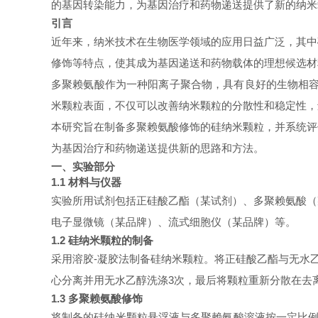
的基因转染能力，为基因治疗和药物递送提供了新的纳米
引言
近年来，纳米技术在生物医学领域的应用日益广泛，其中
修饰等特点，使其成为基因递送和药物载体的理想候选材
多聚赖氨酸作为一种阳离子聚合物，具有良好的生物相
米颗粒表面，不仅可以改善纳米颗粒的分散性和稳定性，
本研究旨在制备多聚赖氨酸修饰的硅纳米颗粒，并系统评
为基因治疗和药物递送提供新的思路和方法。
一、实验部分
1.1 材料与仪器
实验所用试剂包括正硅酸乙酯（某试剂）、多聚赖氨酸（
电子显微镜（某品牌）、流式细胞仪（某品牌）等。
1.2 硅纳米颗粒的制备
采用溶胶
-凝胶法制备硅纳米颗粒。将正硅酸乙酯与无水乙
心分离并用无水乙醇洗涤3次，最后将颗粒重新分散在去
1.3 多聚赖氨酸修饰
将制备的硅纳米颗粒悬浮液与多聚赖氨酸溶液按一定比