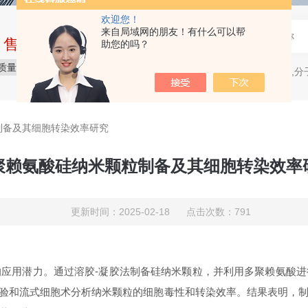
欢迎您！
来自局域网的朋友！有什么可以帮
中售后完整的服务体系
助您的吗？
质量保障
价格合理
服务贴心
电穿孔仪,分
热门关键词：
制备及其细胞转染效率研究
聚赖氨酸硅纳米颗粒制备及其细胞转染效率
更新时间：2025-02-18 点击次数：791
的应用潜力。通过溶胶
-凝胶法制备硅纳米颗粒，并利用多聚赖氨酸
T实验和流式细胞术分析纳米颗粒的细胞毒性和转染效率。结果表明