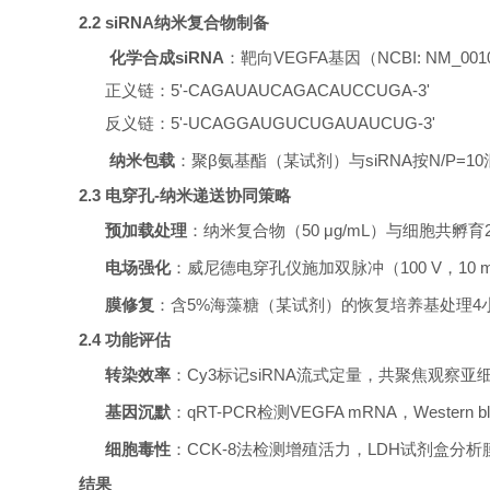
2.2 siRNA纳米复合物制备
‌
化学合成
siRNA
‌：靶向VEGFA基因（NCBI: NM_00
正义链：
5'-CAGAUAUCAGACAUCCUGA-3'
反义链：
5'-UCAGGAUGUCUGAUAUCUG-3'
‌
纳米包载
‌：聚β氨基酯（某试剂）与siRNA按N/P=
2.3 电穿孔-纳米递送协同策略
预加载处理
‌：纳米复合物（50 μg/mL）与细胞共孵育
电场强化
‌：威尼德电穿孔仪施加双脉冲（100 V，10 m
膜修复
‌：含5%海藻糖（某试剂）的恢复培养基处理4
2.4 功能评估
转染效率
‌：Cy3标记siRNA流式定量，共聚焦观察亚
基因沉默
‌：qRT-PCR检测VEGFA mRNA，Western
细胞毒性
‌：CCK-8法检测增殖活力，LDH试剂盒分
‌结果‌