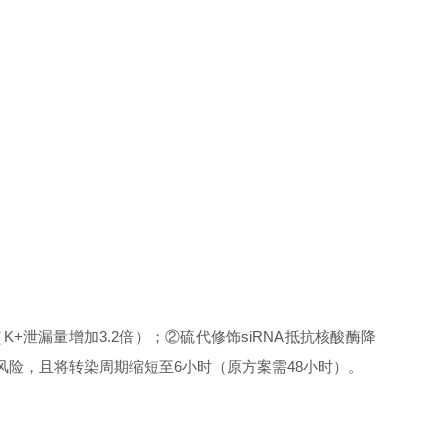
+泄漏量增加3.2倍）；②硫代修饰siRNA抵抗核酸酶降
变风险，且将转染周期缩短至6小时（原方案需48小时）。