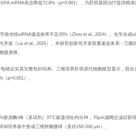
示VEGFA mRNA表达降低72.8%（p<0.001），为肝癌基因治疗提供
导致传统
siRNA递送效率不足20%（Zhou et al., 2024）
矛盾（Liu et al., 2025）。本研究创新性开发双重递送体系
细胞膜屏障。
射电镜证实其完整包封结构。三维培养肝癌原代细胞模型显示，联合
p<0.001）。
，经0.2%胶原酶Ⅷ（某试剂）37℃振荡消化45分钟，70μm滤网过滤后
MEM培养基中形成三维肿瘤微球（直径150-200 μm）。