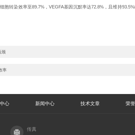
细胞转染效率至89.7%，VEGFA基因沉默率达72.8%，且维持9
瓶颈
效率
中心
新闻中心
技术文章
荣
传真