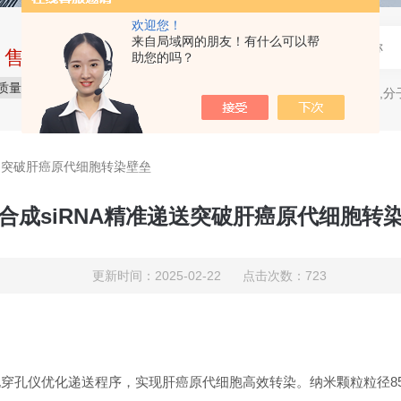
欢迎您！
来自局域网的朋友！有什么可以帮
中售后完整的服务体系
助您的吗？
质量保障
价格合理
服务贴心
电穿孔仪,分
热门关键词：
递送突破肝癌原代细胞转染壁垒
合成siRNA精准递送突破肝癌原代细胞转
更新时间：2025-02-22 点击次数：723
孔仪优化递送程序，实现肝癌原代细胞高效转染。纳米颗粒粒径85.3±4.2 