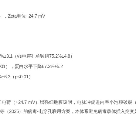
），Zeta电位+24.7 mV
%±3.1（vs电穿孔单独组75.2%±4.8）
.001），蛋白水平下降67.3%±5.2
6.3（p<0.01）
电荷（+24.7 mV）增强细胞膜吸附，电脉冲促进内吞小泡膜破裂（K
ng等（2025）的病毒-电穿孔联用方案，本体系避免病毒载体插入突