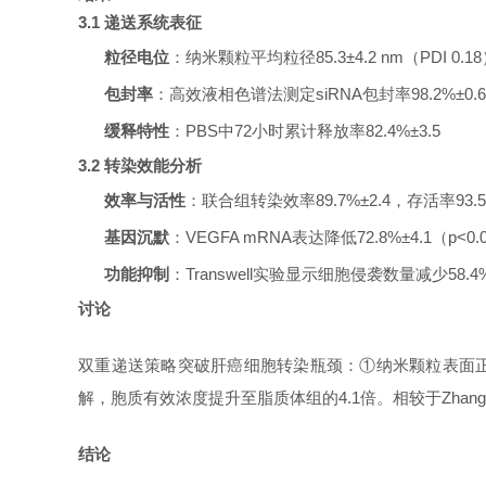
3.1 递送系统表征
粒径电位
‌：纳米颗粒平均粒径85.3±4.2 nm（PDI 0.18
包封率
‌：高效液相色谱法测定siRNA包封率98.2%±0.6
缓释特性
‌：PBS中72小时累计释放率82.4%±3.5
3.2 转染效能分析
效率与活性
‌：联合组转染效率89.7%±2.4，存活率93.5
基因沉默
‌：VEGFA mRNA表达降低72.8%±4.1（p<0
功能抑制
‌：Transwell实验显示细胞侵袭数量减少58.4%±
‌讨论‌
双重递送策略突破肝癌细胞转染瓶颈：
①纳米颗粒表面正
解，胞质有效浓度提升至脂质体组的4.1倍。相较于Zha
‌结论‌