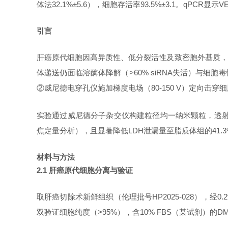
体法32.1%±5.6），细胞存活率93.5%±3.1。qPCR显
‌引言‌
肝癌原代细胞因高异质性、低分裂活性及致密胞外基质，
体递送仍面临溶酶体降解（>60% siRNA失活）与细胞毒性
②威尼德电穿孔仪施加梯度电场（80-150 V）定向击穿
实验通过威尼德分子杂交仪构建粒径均一纳米颗粒，透
焦定量分析），且显著降低LDH泄漏量至脂质体组的41.3%（
‌材料与方法‌
2.1 肝癌原代细胞分离与验证
取肝癌切除术新鲜组织（伦理批号
HP2025-028）
双验证细胞纯度（>95%），含10% FBS（某试剂）
的
D