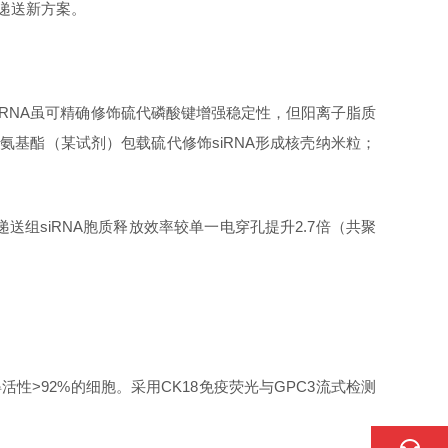
精准递送新方案。
。化学合成siRNA虽可精确修饰硫代磷酸键增强稳定性，但阳离子脂质
：①聚β氨基酯（某试剂）包载硫代修饰siRNA形成核壳纳米粒；
递送组
siRNA胞质释放效率较单一电穿孔提升2.7倍（共聚
获得活性>92%的细胞。采用CK18免疫荧光与GPC3流式检测