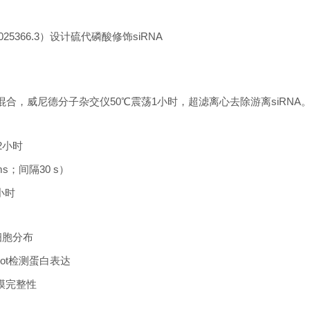
1025366.3）设计硫代磷酸修饰siRNA
10混合，威尼德分子杂交仪50℃震荡1小时，超滤离心去除游离siRNA
2小时
s；间隔30 s）
小时
细胞分布
 blot检测蛋白表达
析膜完整性