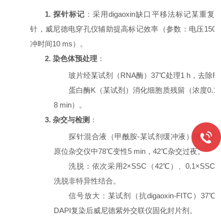
1. 探针标记
：采用
digaoxin缺口平移法标记某重复
针，威尼德电穿孔仪辅助提高标记效率（参数：电压
150
冲时间10 ms）。
2. 染色体预处理
：
玻片经某试剂（
RNA酶）37℃处理1 h，去除
蛋白酶
K（某试剂）消化细胞质残留（浓度0.1 μg
8 min）。
3. 杂交与检测
：
探针混合液（甲酰胺
-某试剂缓冲液）滴加于
原位杂交仪中78℃变性5 min，42℃杂交过夜。
洗脱：依次采用
2×SSC（42℃）、0.1×SS
洗脱非特异性结合。
信号放大：某试剂（抗
digaoxin
-FITC）37℃
DAPI复染后威尼德紫外交联仪固化封片剂。