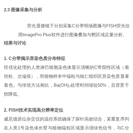
2.3 图像采集与分析
荧光显微镜下分别采集
C分带明场图像与FISH荧光信
用ImagePro Plus软件进行图像叠加与靶区域定量分析。
结果与讨论
1. C分带揭示异染色质分布特征
经优化处理的人类淋巴细胞染色体显示清晰的
C带阳性区域（着
丝粒、次缢痕），而植物样本中端粒与核仁组织区异染色质显著
着色。与传统方法相比，Ba(OH)₂处理时间缩短50%，且背景干
扰降低。
2. FISH技术实现高分辨率定位
威尼德原位杂交仪的温控系统确保了探针高效结合，某重复序列
在人类
1号染色体长臂与植物端粒区域显示强绿色信号，与C分