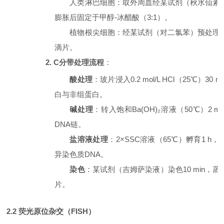
人类淋巴细胞：取外周血经某试剂（秋水仙素
膨胀后固定于甲醇
-冰醋酸（3:1）。
植物根尖细胞：经某试剂（对二氯苯）预处理
滴片。
2. C分带处理流程
：
酸处理
：玻片浸入
0.2 mol/L HCl（25℃）30
白与非组蛋白。
碱处理
：转入饱和
Ba(OH)₂溶液（50℃）2 
DNA链。
盐溶液处理
：
2×SSC溶液（65℃）孵育1 h
异染色质DNA。
染色
：某试剂（吉姆萨染液）染色
10 min
片。
2.2 荧光原位杂交（FISH）