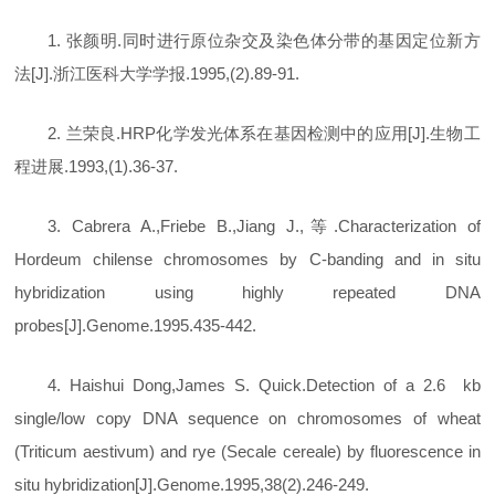
1. 张颜明.同时进行原位杂交及染色体分带的基因定位新方
法[J].浙江医科大学学报.1995,(2).89-91.
2. 兰荣良.HRP化学发光体系在基因检测中的应用[J].生物工
程进展.1993,(1).36-37.
3. Cabrera A.,Friebe B.,Jiang J.,等.Characterization of
Hordeum chilense chromosomes by C-banding and in situ
hybridization using highly repeated DNA
probes[J].Genome.1995.435-442.
4. Haishui Dong,James S. Quick.Detection of a 2.6 kb
single/low copy DNA sequence on chromosomes of wheat
(Triticum aestivum) and rye (Secale cereale) by fluorescence in
situ hybridization[J].Genome.1995,38(2).246-249.