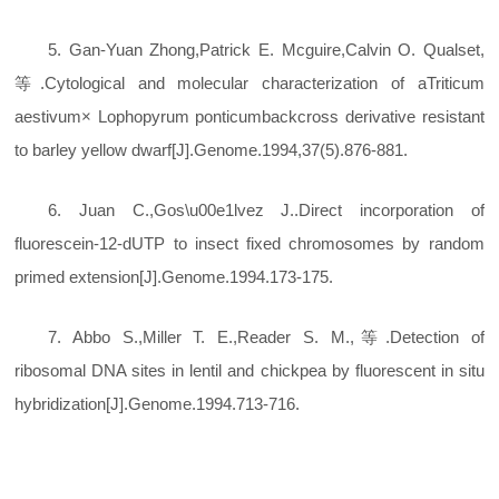
5. Gan-Yuan Zhong,Patrick E. Mcguire,Calvin O. Qualset,
等.Cytological and molecular characterization of aTriticum
aestivum× Lophopyrum ponticumbackcross derivative resistant
to barley yellow dwarf[J].Genome.1994,37(5).876-881.
6. Juan C.,Gos\u00e1lvez J..Direct incorporation of
fluorescein-12-dUTP to insect fixed chromosomes by random
primed extension[J].Genome.1994.173-175.
7. Abbo S.,Miller T. E.,Reader S. M.,等.Detection of
ribosomal DNA sites in lentil and chickpea by fluorescent in situ
hybridization[J].Genome.1994.713-716.