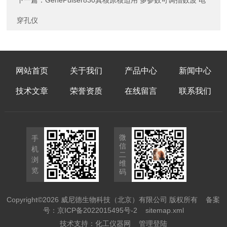
下一篇：
GenePulser830真核原核适用 多参数可调指数波 电
穿孔仪
网站首页
关于我们
产品中心
新闻中心
技术文章
荣誉资质
在线留言
联系我们
微
手
信
机
二
浏
维
览
码
Copyright©2026 威尼德生物科技（北京）有限公司 版权所有
备案
号：京ICP备2022015495号-2
sitemap.xml
技术支持：
化工仪器网
管理登陆