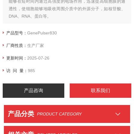
能够在短时间内通过高强度的电场作用，迅速提高细胞膜的通
透性，使细胞能够地吸收周围介质中的外源分子，如核苷酸、
DNA、RNA、蛋白等。
与传统的转化方法相比，电穿孔技术无需长时间的培养或复杂
的处理步骤，大大缩短了实验时间。
产品型号：
GenePulser830
厂商性质：
生产厂家
更新时间：
2025-07-26
访 问 量：
985
产品咨询
联系我们
产品分类
PRODUCT CATEGORY