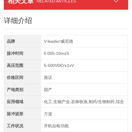
相关文章
RELATED ARTICLES
详细介绍
品牌
V-leader/威尼德
脉冲时间
0.005-10msS
高压范围
5-500VDC/±1vV
价格区间
面议
产地类别
国产
应用领域
化工,生物产业,农林牧渔,制药/生物制药,综合
脉冲波形
方波
工作状况
开机自检功能