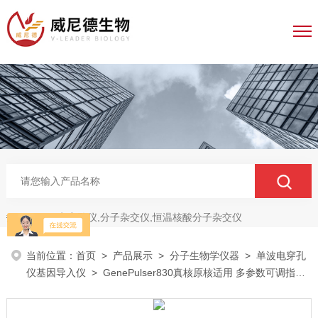
电穿孔仪,分子杂交仪,恒温核酸分子杂交仪
热门关键词：
当前位置：
首页
>
产品展示
>
分子生物学仪器
>
单波电穿孔
仪基因导入仪
> GenePulser830真核原核适用 多参数可调指数
波 电穿孔仪