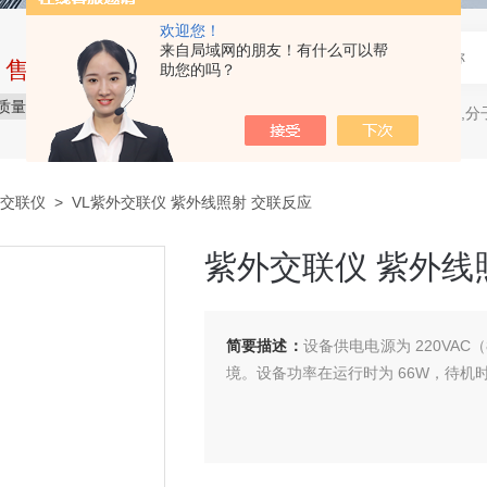
欢迎您！
来自局域网的朋友！有什么可以帮
中售后完整的服务体系
助您的吗？
质量保障
价格合理
服务贴心
电穿孔仪,分
热门关键词：
交联仪
> VL紫外交联仪 紫外线照射 交联反应
紫外交联仪 紫外线
简要描述：
设备供电电源为 220VAC（8
境。设备功率在运行时为 66W，待机时仅