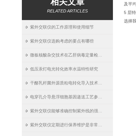
相关文章
及平
RELATED ARTICLES
5 
选择
紫外交联仪的工作原理和使用细节
紫外交联仪选购考虑的要点有哪些
微板核酸杂交技术在乙肝病毒定量检测中的临床应用研究
低压汞灯电光转化效率水温特性研究
干酪乳杆菌外源质粒电转化导入技术研究
电穿孔介导悬浮细胞基因递送工艺参数优化
紫外交联仪能够准确控制紫外线的强度、照射时间等参数
紫外交联仪定期进行保养维护是非常有必要的