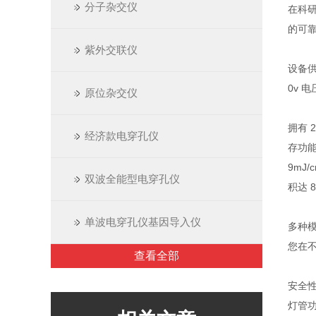
分子杂交仪
在科
的可
紫外交联仪
设备供
0v 
原位杂交仪
拥有 
经济款电穿孔仪
存功能
9mJ
双波全能型电穿孔仪
积达 
单波电穿孔仪基因导入仪
多种模
您在不
查看全部
安全
灯管