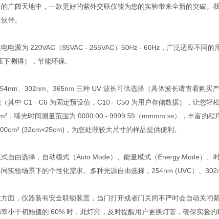
研的广阔天地中，一款更好的紫外交联仪能为您的实验带来全新的突破。
靠伙伴。
电电源为 220VAC（85VAC - 265VAC）50Hz - 60Hz，广泛适应
电压下测得），节能环保。
254nm、302nm、365nm 三种 UV 波长可供选择（具体波长请查看购
（其中 C1 - C6 为固定预设值，C10 - C50 为用户存储数据），让您轻
/cm²，曝光时间测量范围为 0000:00 - 9999:59（mmmm:ss），
800cm² (32cm×25cm)，为您处理较大尺寸的样品提供便利。
式自由选择，自动模式（Auto Mode）、能量模式（Energy Mode）、时间
同实验场景下的个性化需求。多种光源自由选择，254nm (UVC）、302
性方面，仪器装有安全联锁装置，当门打开或者门关闭不严时会自动关闭
功率小于初始值的 60% 时，此灯亮，及时提醒用户更换灯管，确保实验